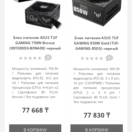
Блок питания ASUS TUF
Блок питания ASUS TUF
GAMING 750W Bronze
GAMING 850W Gold (TUF-
(90YE00D0-B0NA00) черный
GAMING-850G) черный
0
0
Мощность (номинал):
750 Вт
Мощность (номинал):
850 Вт
Разъемы для питания
Разъемы для питания
видеокарты (PCI-E):
6+2 pin
видеокарты (PCI-E):
3 x 8 pin,
x4
Разъемы для питания
16 pin (12VHPWR)
Разъемы
процессора (CPU):
4+4 pin x2
для питания процессора
Сертификат 80 PLUS:
(CPU):
2 x 4 4 pin
Bronze
Тип подсветки:
нет
Сертификат 80 PLUS:
Gold
Тип подсветки:
нет
77 668 ₸
77 830 ₸
В КОРЗИНУ
В КОРЗИНУ