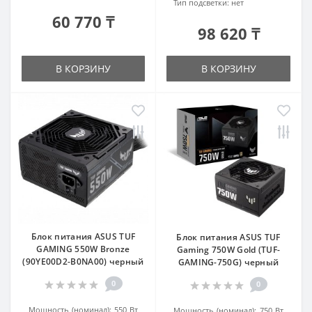
Тип подсветки:
нет
60 770 ₸
98 620 ₸
В КОРЗИНУ
В КОРЗИНУ
Блок питания ASUS TUF
Блок питания ASUS TUF
GAMING 550W Bronze
Gaming 750W Gold (TUF-
(90YE00D2-B0NA00) черный
GAMING-750G) черный
0
0
Мощность (номинал):
550 Вт
Мощность (номинал):
750 Вт