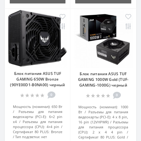
Блок питания ASUS TUF
Блок питания ASUS TUF
GAMING 650W Bronze
GAMING 1000W Gold (TUF-
(90YE00D1-B0NA00) черный
GAMING-1000G) черный
0
0
Мощность (номинал):
650 Вт
Мощность (номинал):
1000
Разъемы для питания
Вт
Разъемы для питания
видеокарты (PCI-E):
6+2 pin
видеокарты (PCI-E):
4 x 8 pin,
x4
Разъемы для питания
16 pin (12VHPWR)
Разъемы
процессора (CPU):
4+4 pin
для питания процессора
Сертификат 80 PLUS:
Bronze
(CPU):
2 x 4 4 pin
Тип подсветки:
нет
Сертификат 80 PLUS:
Gold