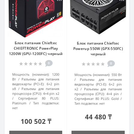
Блок питания Chieftec
Блок питания Chieftec
CHIEFTRONIC PowerPlay
Powerup 550W (GPX-550FC)
1200W (GPU-1200FC) черный
черный
0
0
Мощность (номинал):
1200
Мощность (номинал):
550 Вт
Вт
Разъемы для питания
Разъемы для питания
видеокарты (PCI-E):
6+2 pin
видеокарты (PCI-E):
6+2 pin
x8
Разъемы для питания
x2
Разъемы для питания
процессора (CPU):
4+4 pin x2
процессора (CPU):
4+4 pin
Сертификат 80 PLUS:
Сертификат 80 PLUS:
Gold
Platinum
Тип подсветки:
Тип подсветки:
нет
нет
44 480 ₸
100 502 ₸