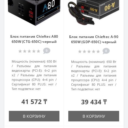
Блок питания Chieftec A80
Блок питания Chieftec A-90
650W (CTG-650C) черный
650W (GDP-650C) черный
0
0
Мощность (номинал):
650 Вт
Мощность (номинал):
650 Вт
Разъемы для питания
Разъемы для питания
видеокарты (PCI-E):
6+2 pin
видеокарты (PCI-E):
6+2 pin
x2
Разъемы для питания
x2
Разъемы для питания
процессора (CPU):
4+4 pin
процессора (CPU):
4+4 pin
Сертификат 80 PLUS:
нет
Сертификат 80 PLUS:
нет
Тип подсветки:
нет
Тип подсветки:
нет
41 572 ₸
39 434 ₸
В КОРЗИНУ
В КОРЗИНУ