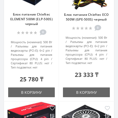
Блок питания Chieftec
Блок питания Chieftec ECO
ELEMENT 500W (ELP-500S)
500W (GPE-500S) черный
черный
0
0
Мощность (номинал):
500 Вт
Разъемы для питания
Мощность (номинал):
500 Вт
видеокарты (PCI-E):
6+2 pin
Разъемы для питания
Разъемы для питания
видеокарты (PCI-E):
6+2 pin
процессора (CPU):
4 pin
Разъемы для питания
Сертификат 80 PLUS:
нет
процессора (CPU):
4 pin
Тип подсветки:
нет
Сертификат 80 PLUS:
нет
Тип подсветки:
нет
23 333 ₸
25 780 ₸
В КОРЗИНУ
В КОРЗИНУ