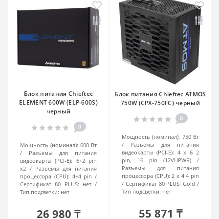
Блок питания Chieftec
Блок питания Chieftec ATMOS
ELEMENT 600W (ELP-600S)
750W (CPX-750FC) черный
черный
0
0
Мощность (номинал):
750 Вт
Разъемы для питания
Мощность (номинал):
600 Вт
видеокарты (PCI-E):
4 x 6 2
Разъемы для питания
pin, 16 pin (12VHPWR)
видеокарты (PCI-E):
6+2 pin
Разъемы для питания
x2
Разъемы для питания
процессора (CPU):
2 x 4 4 pin
процессора (CPU):
4+4 pin
Сертификат 80 PLUS:
Gold
Сертификат 80 PLUS:
нет
Тип подсветки:
нет
Тип подсветки:
нет
55 871 ₸
26 980 ₸