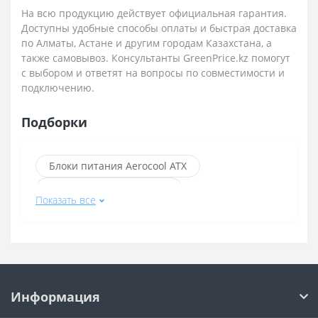
На всю продукцию действует официальная гарантия.
Доступны удобные способы оплаты и быстрая доставка
по Алматы, Астане и другим городам Казахстана, а
также самовывоз. Консультанты GreenPrice.kz помогут
с выбором и ответят на вопросы по совместимости и
подключению.
Подборки
Блоки питания Aerocool ATX
Блоки питания 1stPlayer
Показать все
Блоки питания с разъёмом 20+4 pin
Блоки питания с разъёмом 24+4 pin
Блоки питания с разъёмом 4+4 pin
Блоки питания Aerocool
Информация
Блоки питания Aerocool 600 Вт