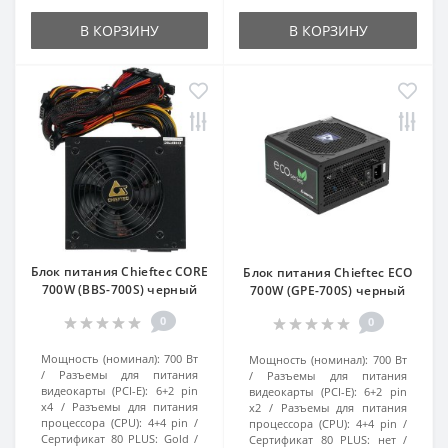
В КОРЗИНУ
В КОРЗИНУ
Блок питания Chieftec CORE
Блок питания Chieftec ECO
700W (BBS-700S) черный
700W (GPE-700S) черный
0
0
Мощность (номинал):
700 Вт
Мощность (номинал):
700 Вт
Разъемы для питания
Разъемы для питания
видеокарты (PCI-E):
6+2 pin
видеокарты (PCI-E):
6+2 pin
x4
Разъемы для питания
x2
Разъемы для питания
процессора (CPU):
4+4 pin
процессора (CPU):
4+4 pin
Сертификат 80 PLUS:
Gold
Сертификат 80 PLUS:
нет