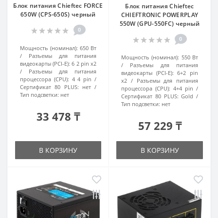
Блок питания Chieftec FORCE
Блок питания Chieftec
650W (CPS-650S) черный
CHIEFTRONIC POWERPLAY
550W (GPU-550FC) черный
0
0
Мощность (номинал):
650 Вт
Разъемы для питания
Мощность (номинал):
550 Вт
видеокарты (PCI-E):
6 2 pin x2
Разъемы для питания
Разъемы для питания
видеокарты (PCI-E):
6+2 pin
процессора (CPU):
4 4 pin
x2
Разъемы для питания
Сертификат 80 PLUS:
нет
процессора (CPU):
4+4 pin
Тип подсветки:
нет
Сертификат 80 PLUS:
Gold
Тип подсветки:
нет
33 478 ₸
57 229 ₸
В КОРЗИНУ
В КОРЗИНУ