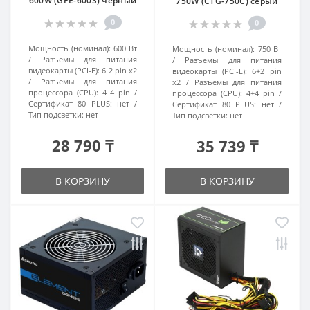
600W (GPE-600S) черный
750W (CTG-750C) серый
0
0
Мощность (номинал):
600 Вт
Мощность (номинал):
750 Вт
Разъемы для питания
Разъемы для питания
видеокарты (PCI-E):
6 2 pin x2
видеокарты (PCI-E):
6+2 pin
Разъемы для питания
x2
Разъемы для питания
процессора (CPU):
4 4 pin
процессора (CPU):
4+4 pin
Сертификат 80 PLUS:
нет
Сертификат 80 PLUS:
нет
Тип подсветки:
нет
Тип подсветки:
нет
28 790 ₸
35 739 ₸
В КОРЗИНУ
В КОРЗИНУ