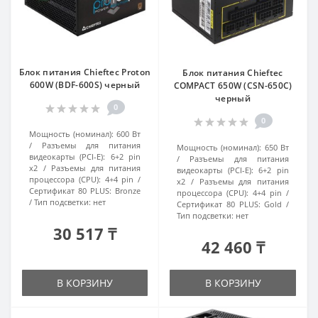
Блок питания Chieftec Proton
Блок питания Chieftec
600W (BDF-600S) черный
COMPACT 650W (CSN-650C)
черный
0
0
Мощность (номинал):
600 Вт
Разъемы для питания
Мощность (номинал):
650 Вт
видеокарты (PCI-E):
6+2 pin
Разъемы для питания
x2
Разъемы для питания
видеокарты (PCI-E):
6+2 pin
процессора (CPU):
4+4 pin
x2
Разъемы для питания
Сертификат 80 PLUS:
Bronze
процессора (CPU):
4+4 pin
Тип подсветки:
нет
Сертификат 80 PLUS:
Gold
Тип подсветки:
нет
30 517 ₸
42 460 ₸
В КОРЗИНУ
В КОРЗИНУ