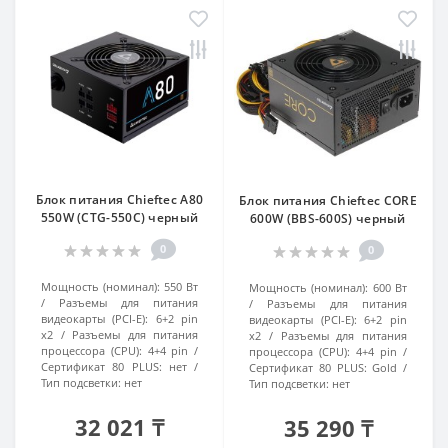
Блок питания Chieftec A80
Блок питания Chieftec CORE
550W (CTG-550C) черный
600W (BBS-600S) черный
0
0
Мощность (номинал):
550 Вт
Мощность (номинал):
600 Вт
Разъемы для питания
Разъемы для питания
видеокарты (PCI-E):
6+2 pin
видеокарты (PCI-E):
6+2 pin
x2
Разъемы для питания
x2
Разъемы для питания
процессора (CPU):
4+4 pin
процессора (CPU):
4+4 pin
Сертификат 80 PLUS:
нет
Сертификат 80 PLUS:
Gold
Тип подсветки:
нет
Тип подсветки:
нет
32 021 ₸
35 290 ₸