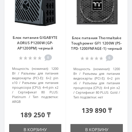
Блок питания GIGABYTE
Блок питания Thermaltake
AORUS P1200W (GP-
Toughpower GF1 1200W (PS-
AP1200PM) черный
TPD-1200FNFAGE-1) черный
0
0
Мощность (номинал):
1200
Мощность (номинал):
1200
Вт
Разъемы для питания
Вт
Разъемы для питания
видеокарты (PCI-E):
6+2 pin
видеокарты (PCI-E):
6+2 pin
x10
Разъемы для питания
x6
Разъемы для питания
процессора (CPU):
4+4 pin x2
процессора (CPU):
4+4 pin x2
Сертификат 80 PLUS:
Сертификат 80 PLUS:
Gold
Platinum
Тип подсветки:
Тип подсветки:
нет
ARGB
139 890 ₸
189 250 ₸
В КОРЗИНУ
В КОРЗИНУ