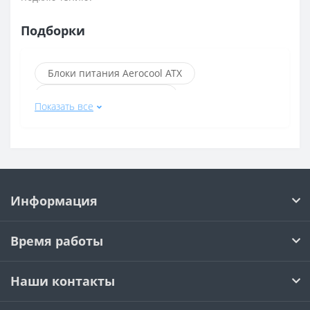
Подборки
Блоки питания Aerocool ATX
Блоки питания 1stPlayer
Показать все
Блоки питания с разъёмом 20+4 pin
Блоки питания с разъёмом 24+4 pin
Блоки питания с разъёмом 4+4 pin
Блоки питания Aerocool
Информация
Блоки питания Aerocool 600 Вт
Блоки питания ASUS
Время работы
Блоки питания be quiet!
Белые блоки питания
Наши контакты
Чёрные блоки питания