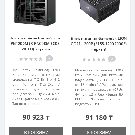
Блок питания GamerStorm
Блок питания Gamemax LION
PN1200M (R-PNC00M-FC0B-
CORE 1200P (2155-1200R0002)
WGEU) черный
черный
0
0
Мощность (номинал):
1200
Мощность (номинал):
1200
Вт
Разъемы для питания
Вт
Разъемы для питания
видеокарты (PCI-E):
3 x 6+2
видеокарты (PCI-E):
6+2 pin
pin, 16 pin (12V-2x6)
x4, 12+4 pin x1
Разъемы для
Разъемы для питания
питания процессора (CPU):
процессора (CPU):
2 x 4+4 pin
4+4 pin x2
Сертификат 80
Сертификат 80 PLUS:
Gold
PLUS:
Platinum
Тип
Тип подсветки:
нет
подсветки:
Нет
90 923 ₸
91 180 ₸
В КОРЗИНУ
В КОРЗИНУ