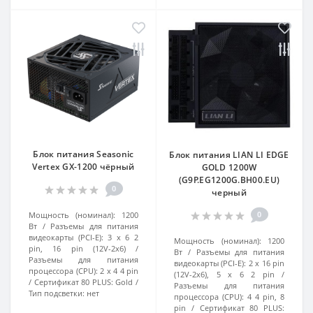
Блок питания Seasonic
Блок питания LIAN LI EDGE
Vertex GX-1200 чёрный
GOLD 1200W
(G9P.EG1200G.BH00.EU)
0
черный
0
Мощность (номинал):
1200
Вт
Разъемы для питания
видеокарты (PCI-E):
3 x 6 2
Мощность (номинал):
1200
pin, 16 pin (12V-2x6)
Вт
Разъемы для питания
Разъемы для питания
видеокарты (PCI-E):
2 x 16 pin
процессора (CPU):
2 x 4 4 pin
(12V-2x6), 5 x 6 2 pin
Сертификат 80 PLUS:
Gold
Разъемы для питания
Тип подсветки:
нет
процессора (CPU):
4 4 pin, 8
pin
Сертификат 80 PLUS: