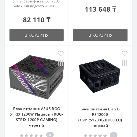
pin
Сертификат 80 PLUS:
Gold
Тип подсветки:
нет
113 648 ₸
82 110 ₸
В КОРЗИНУ
В КОРЗИНУ
Блок питания ASUS ROG
Блок питания Lian Li
STRIX 1200W Platinum (ROG-
RS1200G
STRIX-1200P-GAMING)
(G9P.RS1200G.BH00.EU)
черный
черный
0
0