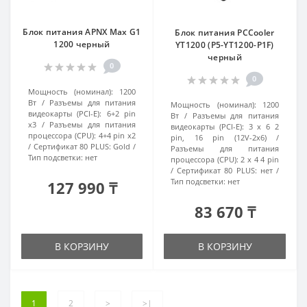
Блок питания APNX Max G1
Блок питания PCCooler
1200 черный
YT1200 (P5-YT1200-P1F)
черный
0
0
Мощность (номинал):
1200
Вт
Разъемы для питания
Мощность (номинал):
1200
видеокарты (PCI-E):
6+2 pin
Вт
Разъемы для питания
x3
Разъемы для питания
видеокарты (PCI-E):
3 x 6 2
процессора (CPU):
4+4 pin x2
pin, 16 pin (12V-2x6)
Сертификат 80 PLUS:
Gold
Разъемы для питания
Тип подсветки:
нет
процессора (CPU):
2 x 4 4 pin
Сертификат 80 PLUS:
нет
Тип подсветки:
нет
127 990 ₸
83 670 ₸
В КОРЗИНУ
В КОРЗИНУ
1
2
>
>|