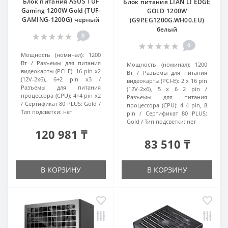
Блок питания ASUS TUF
Блок питания LIAN LI EDGE
Gaming 1200W Gold (TUF-
GOLD 1200W
GAMING-1200G) черный
(G9P.EG1200G.WH00.EU)
белый
0
0
Мощность (номинал):
1200
Вт
Разъемы для питания
Мощность (номинал):
1200
видеокарты (PCI-E):
16 pin х2
Вт
Разъемы для питания
(12V-2x6), 6+2 pin x3
видеокарты (PCI-E):
2 x 16 pin
Разъемы для питания
(12V-2x6), 5 x 6 2 pin
процессора (CPU):
4+4 pin x2
Разъемы для питания
Сертификат 80 PLUS:
Gold
процессора (CPU):
4 4 pin, 8
Тип подсветки:
нет
pin
Сертификат 80 PLUS:
Gold
Тип подсветки:
нет
120 981 ₸
83 510 ₸
В КОРЗИНУ
В КОРЗИНУ