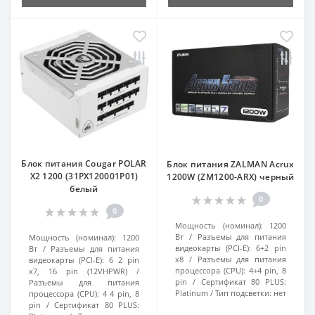
Блок питания Cougar POLAR
Блок питания ZALMAN Acrux
X2 1200 (31PX120001P01)
1200W (ZM1200-ARX) черный
белый
0
0
Мощность (номинал):
1200
Вт
Разъемы для питания
Мощность (номинал):
1200
видеокарты (PCI-E):
6+2 pin
Вт
Разъемы для питания
x8
Разъемы для питания
видеокарты (PCI-E):
6 2 pin
процессора (CPU):
4+4 pin, 8
x7, 16 pin (12VHPWR)
pin
Сертификат 80 PLUS:
Разъемы для питания
Platinum
Тип подсветки:
нет
процессора (CPU):
4 4 pin, 8
pin
Сертификат 80 PLUS: