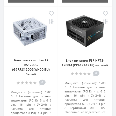
Блок питания Lian Li
Блок питания FSP HPT3-
RS1200G
1200M (PPA12A1218) черный
(G9P.RS1200G.WH00.EU)
0
белый
0
Мощность (номинал):
1200
Вт
Разъемы для питания
видеокарты (PCI-E):
4 x 6 2
Мощность (номинал):
1200
pin, 16 pin (12V-2x6)
Вт
Разъемы для питания
Разъемы для питания
видеокарты (PCI-E):
5 x 6 2
процессора (CPU):
2 x 4 4 pin
pin, 16 pin (12V-2x6)
Сертификат 80 PLUS:
Разъемы для питания
Platinum
Тип подсветки:
нет
процессора (CPU):
4 4 pin, 8