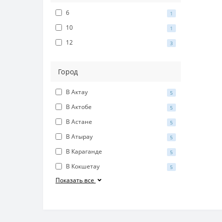
Бл
6
1
10
Б
1
12
Б
3
Б
Город
Б
Б
В Актау
5
В Актобе
Б
5
В Астане
Б
5
В Атырау
5
Б
В Караганде
5
Б
В Кокшетау
5
Б
Показать все
Б
Б
Б