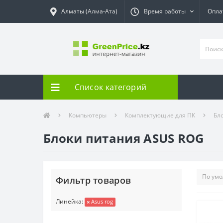
Алматы (Алма-Ата)
Время работы
Опла
Список категорий
Компьютеры
Комплектующие для ПК
Бл
Блоки питания ASUS ROG
Фильтр товаров
Линейка:
Asus rog