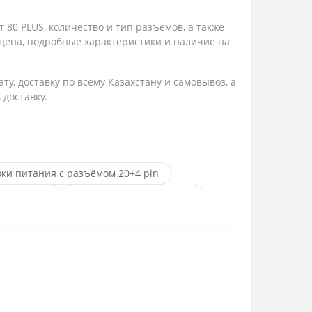
80 PLUS, количество и тип разъёмов, а также
цена, подробные характеристики и наличие на
у, доставку по всему Казахстану и самовывоз, а
доставку.
ки питания с разъёмом 20+4 pin
ом 4+4 pin
Блоки питания Aerocool
и питания be quiet!
ания Chieftec
ки питания Cougar
локи питания Dell
ра ATX