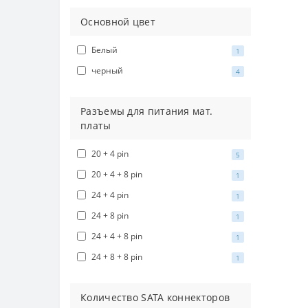
Б
Основной цвет
Б
Белый
1
Б
черный
4
Б
Б
Разъемы для питания мат.
платы
Б
Б
20 + 4 pin
5
Б
20 + 4 + 8 pin
1
Б
24 + 4 pin
1
Б
24 + 8 pin
1
24 + 4 + 8 pin
Б
1
24 + 8 + 8 pin
Б
1
Бл
Количество SATA коннекторов
Б