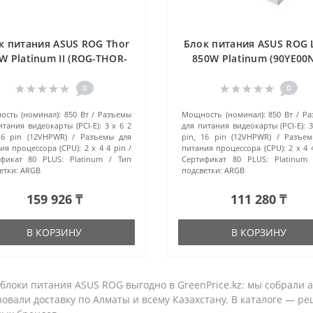
к питания ASUS ROG Thor
Блок питания ASUS ROG 
W Platinum II (ROG-THOR-
850W Platinum (90YE00
850P2-GAMING) черный
B0NA00) белый
0
0
сть (номинал):
850 Вт
Разъемы
Мощность (номинал):
850 Вт
Ра
итания видеокарты (PCI-E):
3 x 6 2
для питания видеокарты (PCI-E):
3
16 pin (12VHPWR)
Разъемы для
pin, 16 pin (12VHPWR)
Разъем
ия процессора (CPU):
2 x 4 4 pin
питания процессора (CPU):
2 x 4 
ификат 80 PLUS:
Platinum
Тип
Сертификат 80 PLUS:
Platinum
етки:
ARGB
подсветки:
ARGB
159 926 ₸
111 280 ₸
В КОРЗИНУ
В КОРЗИНУ
блоки питания ASUS ROG выгодно в GreenPrice.kz: мы собрали
овали доставку по Алматы и всему Казахстану. В каталоге — р