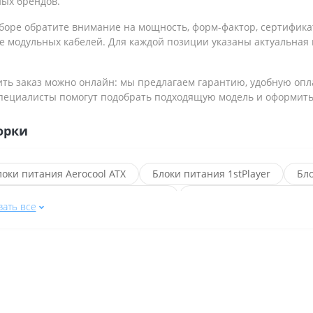
ных брендов.
оре обратите внимание на мощность, форм-фактор, сертификат 
е модульных кабелей. Для каждой позиции указаны актуальная 
ь заказ можно онлайн: мы предлагаем гарантию, удобную оплат
пециалисты помогут подобрать подходящую модель и оформить 
орки
локи питания Aerocool ATX
Блоки питания 1stPlayer
Бло
локи питания с разъёмом 24+4 pin
Блоки питания с разъём
зать все
локи питания Aerocool 600 Вт
Блоки питания ASUS
Блок
елые блоки питания
Чёрные блоки питания
Блоки пит
локи питания Cooler Master
Блоки питания Corsair
Бло
локи питания Cougar 750 Вт
Блоки питания DeepCool
Б
локи питания форм-фактора 1U
Блоки питания форм-факто