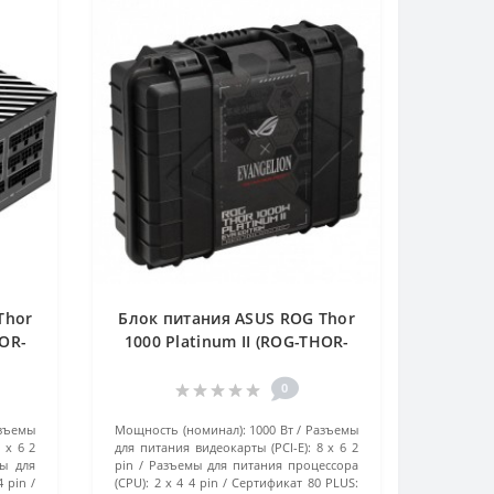
Thor
Блок питания ASUS ROG Thor
HOR-
1000 Platinum II (ROG-THOR-
ый
1000P2-EVA-GAMING) черный
0
зъемы
Мощность (номинал):
1000 Вт
Разъемы
 x 6 2
для питания видеокарты (PCI-E):
8 x 6 2
ы для
pin
Разъемы для питания процессора
4 pin
(CPU):
2 x 4 4 pin
Сертификат 80 PLUS: