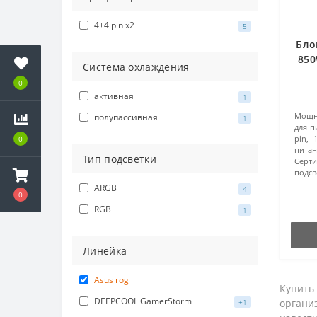
4+4 pin x2
5
Бло
850
Система охлаждения
0
активная
1
Мощно
полупассивная
1
для п
pin, 
0
питан
Тип подсветки
Серт
подсв
ARGB
4
0
RGB
1
Линейка
Asus rog
Купить 
DEEPCOOL GamerStorm
организ
+1