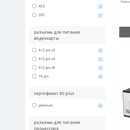
Plati
ATX
4
SFX
1
разъемы для питания
видеокарты
6+2 pin x3
2
6+2 pin x4
1
6+2 pin x8
2
16 pin
3
сертификат 80 plus
platinum
5
разъемы для питания
процессора