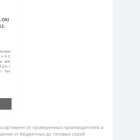
LOKI
N2-
зъемы
 x 6 2
ы для
4 pin
Тип
 ассортимент от проверенных производителей и
ешения от бюджетных до топовых серий