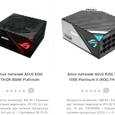
лок питания ASUS ROG
Блок питания ASUS ROG 
THOR 850W Platinum
1000 Platinum II (ROG-T
0YE0090-B001N0) черный
1000P2-GAMING) черн
0
0
сть (номинал):
850 Вт
Разъемы
Мощность (номинал):
1000 Вт
Ра
итания видеокарты (PCI-E):
6+2 pin
для питания видеокарты (PCI-E):
8
Разъемы для питания процессора
pin, 16 pin (12VHPWR)
Разъем
4+4 pin x2
Сертификат 80 PLUS:
питания процессора (CPU):
2 x 4 