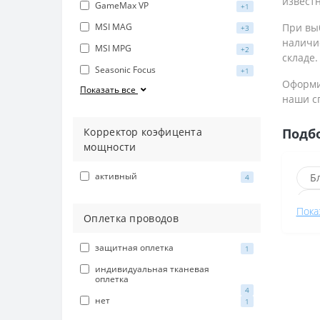
извест
GameMax VP
+1
MSI MAG
При выб
+3
наличи
MSI MPG
+2
складе.
Seasonic Focus
+1
Оформит
Показать все
наши с
Корректор коэфицента
Подб
мощности
активный
Б
4
Б
Пока
Оплетка проводов
Б
Б
защитная оплетка
1
Б
индивидуальная тканевая
оплетка
4
Б
нет
1
Б