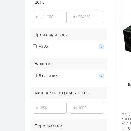
Цена
Производитель
ASUS
5
Наличие
В наличии
5
Б
Мощность (Вт)
850
-
1000
(9
Мощно
для п
x4
Форм-фактор
(CPU):