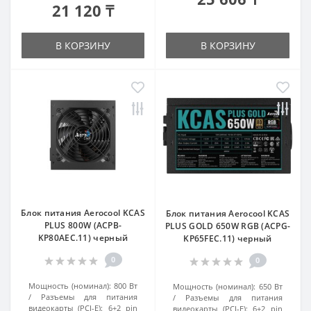
21 120 ₸
В КОРЗИНУ
В КОРЗИНУ
Блок питания Aerocool KCAS
Блок питания Aerocool KCAS
PLUS 800W (ACPB-
PLUS GOLD 650W RGB (ACPG-
KP80AEC.11) черный
KP65FEC.11) черный
0
0
Мощность (номинал):
800 Вт
Мощность (номинал):
650 Вт
Разъемы для питания
Разъемы для питания
видеокарты (PCI-E):
6+2 pin
видеокарты (PCI-E):
6+2 pin