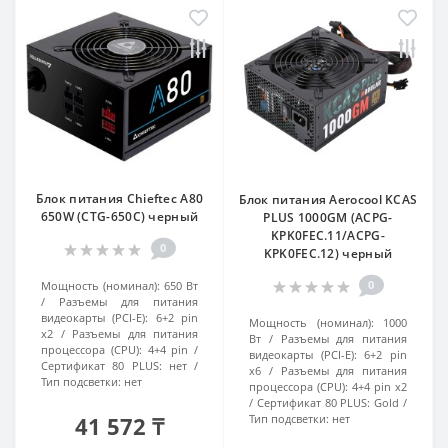
Блок питания Chieftec A80
Блок питания Aerocool KCAS
650W (CTG-650C) черный
PLUS 1000GM (ACPG-
KPK0FEC.11/ACPG-
0
KPK0FEC.12) черный
0
Мощность (номинал):
650 Вт
Разъемы для питания
видеокарты (PCI-E):
6+2 pin
Мощность (номинал):
1000
x2
Разъемы для питания
Вт
Разъемы для питания
процессора (CPU):
4+4 pin
видеокарты (PCI-E):
6+2 pin
Сертификат 80 PLUS:
нет
x6
Разъемы для питания
Тип подсветки:
нет
процессора (CPU):
4+4 pin x2
Сертификат 80 PLUS:
Gold
41 572 ₸
Тип подсветки:
нет