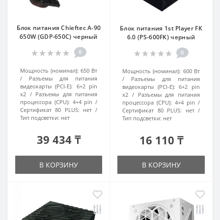
Блок питания Chieftec A-90
Блок питания 1st Player FK
650W (GDP-650C) черный
6.0 (PS-600FK) черный
0
0
Мощность (номинал):
650 Вт
Мощность (номинал):
600 Вт
Разъемы для питания
Разъемы для питания
видеокарты (PCI-E):
6+2 pin
видеокарты (PCI-E):
6+2 pin
x2
Разъемы для питания
x2
Разъемы для питания
процессора (CPU):
4+4 pin
процессора (CPU):
4+4 pin
Сертификат 80 PLUS:
нет
Сертификат 80 PLUS:
нет
Тип подсветки:
нет
Тип подсветки:
нет
39 434 ₸
16 110 ₸
В КОРЗИНУ
В КОРЗИНУ