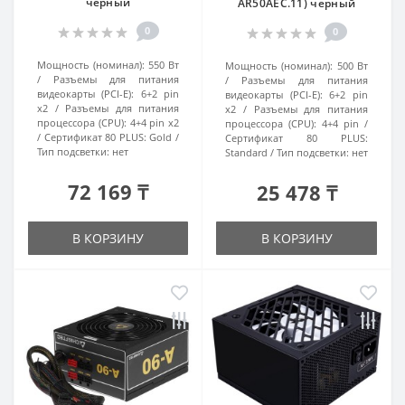
черный
AR50AEC.11) черный
0
0
Мощность (номинал):
550 Вт
Мощность (номинал):
500 Вт
Разъемы для питания
Разъемы для питания
видеокарты (PCI-E):
6+2 pin
видеокарты (PCI-E):
6+2 pin
x2
Разъемы для питания
x2
Разъемы для питания
процессора (CPU):
4+4 pin x2
процессора (CPU):
4+4 pin
Сертификат 80 PLUS:
Gold
Сертификат 80 PLUS:
Тип подсветки:
нет
Standard
Тип подсветки:
нет
72 169 ₸
25 478 ₸
В КОРЗИНУ
В КОРЗИНУ