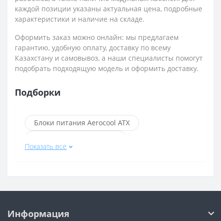
каждой позиции указаны актуальная цена, подробные
характеристики и наличие на складе.
Оформить заказ можно онлайн: мы предлагаем
гарантию, удобную оплату, доставку по всему
Казахстану и самовывоз, а наши специалисты помогут
подобрать подходящую модель и оформить доставку.
Подборки
Блоки питания Aerocool ATX
Блоки питания 1stPlayer
Показать все
Блоки питания с разъёмом 20+4 pin
Блоки питания с разъёмом 24+4 pin
Блоки питания с разъёмом 4+4 pin
Блоки питания Aerocool
Информация
Блоки питания Aerocool 600 Вт