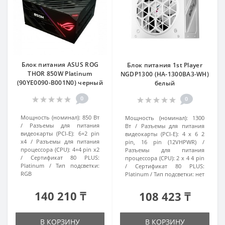
Блок питания ASUS ROG
Блок питания 1st Player
THOR 850W Platinum
NGDP1300 (HA-1300BA3-WH)
(90YE0090-B001N0) черный
белый
0
0
Мощность (номинал):
850 Вт
Мощность (номинал):
1300
Разъемы для питания
Вт
Разъемы для питания
видеокарты (PCI-E):
6+2 pin
видеокарты (PCI-E):
4 x 6 2
x4
Разъемы для питания
pin, 16 pin (12VHPWR)
процессора (CPU):
4+4 pin x2
Разъемы для питания
Сертификат 80 PLUS:
процессора (CPU):
2 x 4 4 pin
Platinum
Тип подсветки:
Сертификат 80 PLUS:
RGB
Platinum
Тип подсветки:
нет
140 210 ₸
108 423 ₸
В КОРЗИНУ
В КОРЗИНУ