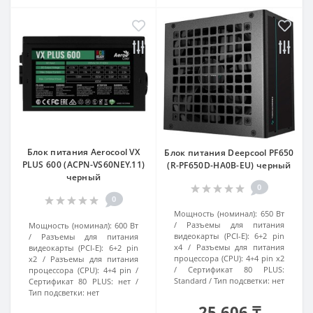
Блок питания Aerocool VX
Блок питания Deepcool PF650
PLUS 600 (ACPN-VS60NEY.11)
(R-PF650D-HA0B-EU) черный
черный
0
0
Мощность (номинал):
650 Вт
Разъемы для питания
Мощность (номинал):
600 Вт
видеокарты (PCI-E):
6+2 pin
Разъемы для питания
x4
Разъемы для питания
видеокарты (PCI-E):
6+2 pin
процессора (CPU):
4+4 pin x2
x2
Разъемы для питания
Сертификат 80 PLUS:
процессора (CPU):
4+4 pin
Standard
Тип подсветки:
нет
Сертификат 80 PLUS:
нет
Тип подсветки:
нет
25 606 ₸