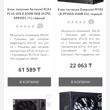
Блок питания Aerocool KCAS
Блок питания Deepcool PF550
PLUS GOLD 850W RGB (ACPG-
(R-PF550D-HA0B-EU) черный
KP85FEC.11) черный
0
0
Мощность (номинал):
550 Вт
Разъемы для питания
Мощность (номинал):
850 Вт
видеокарты (PCI-E):
6+2 pin
Разъемы для питания
x2
Разъемы для питания
видеокарты (PCI-E):
6+2 pin
процессора (CPU):
4+4 pin
x3
Разъемы для питания
Сертификат 80 PLUS:
процессора (CPU):
4+4 pin x2
Standard
Тип подсветки:
нет
Сертификат 80 PLUS:
Gold
Тип подсветки:
ARGB
22 063 ₸
61 589 ₸
В КОРЗИНУ
В КОРЗИНУ