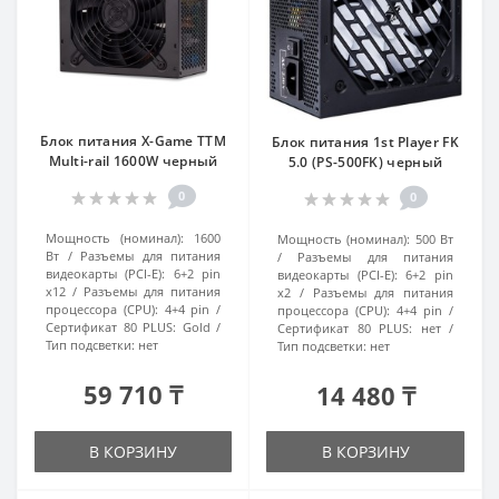
Блок питания X-Game TTM
Блок питания 1st Player FK
Multi-rail 1600W черный
5.0 (PS-500FK) черный
0
0
Мощность (номинал):
1600
Мощность (номинал):
500 Вт
Вт
Разъемы для питания
Разъемы для питания
видеокарты (PCI-E):
6+2 pin
видеокарты (PCI-E):
6+2 pin
x12
Разъемы для питания
x2
Разъемы для питания
процессора (CPU):
4+4 pin
процессора (CPU):
4+4 pin
Сертификат 80 PLUS:
Gold
Сертификат 80 PLUS:
нет
Тип подсветки:
нет
Тип подсветки:
нет
59 710 ₸
14 480 ₸
В КОРЗИНУ
В КОРЗИНУ