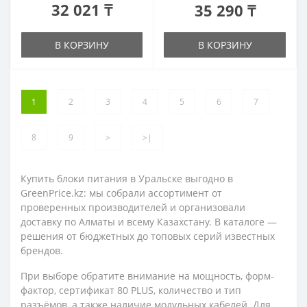
32 021 ₸
35 290 ₸
В КОРЗИНУ
В КОРЗИНУ
1
2
3
4
5
6
7
8
9
>
>|
Купить блоки питания в Уральске выгодно в
GreenPrice.kz: мы собрали ассортимент от
проверенных производителей и организовали
доставку по Алматы и всему Казахстану. В каталоге —
решения от бюджетных до топовых серий известных
брендов.
При выборе обратите внимание на мощность, форм-
фактор, сертификат 80 PLUS, количество и тип
разъёмов, а также наличие модульных кабелей. Для