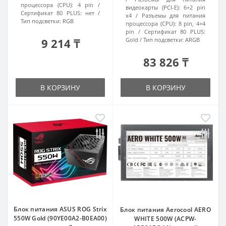
процессора (CPU):
4 pin
видеокарты (PCI-E):
6+2 pin
Сертификат 80 PLUS:
нет
x4
Разъемы для питания
Тип подсветки:
RGB
процессора (CPU):
8 pin, 4+4
pin
Сертификат 80 PLUS:
9 214 ₸
Gold
Тип подсветки:
ARGB
83 826 ₸
В КОРЗИНУ
В КОРЗИНУ
Блок питания ASUS ROG Strix
Блок питания Aerocool AERO
550W Gold (90YE00A2-B0EA00)
WHITE 500W (ACPW-