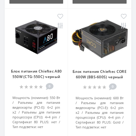
Блок питания Chieftec A80
Блок питания Chieftec CORE
550W (CTG-550C) черный
600W (BBS-600S) черный
0
0
Мощность (номинал):
550 Вт
Мощность (номинал):
600 Вт
Разъемы для питания
Разъемы для питания
видеокарты (PCI-E):
6+2 pin
видеокарты (PCI-E):
6+2 pin
x2
Разъемы для питания
x2
Разъемы для питания
процессора (CPU):
4+4 pin
процессора (CPU):
4+4 pin
Сертификат 80 PLUS:
нет
Сертификат 80 PLUS:
Gold
Тип подсветки:
нет
Тип подсветки:
нет