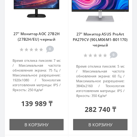
27" Монитор AOC 27B2H
27" Монитор ASUS ProArt
(27B2H/EU) черный
PA279CV (90LM06M1-B01170)
черный
0
0
Время отклика пикселя:
7 мс
Максимальная частота
Время отклика пикселя:
5 мс
обновления экрана:
75 Гц
Максимальная частота
Максимальное разрешение:
обновления экрана:
60 Гц
1920x1080
Технология
Максимальное разрешение:
изготовления матрицы:
IPS
3840x2160
Технология
Яркость:
250 Кд/м²
изготовления матрицы:
IPS
Яркость:
350 Кд/м²
139 989 ₸
282 740 ₸
В КОРЗИНУ
В КОРЗИНУ