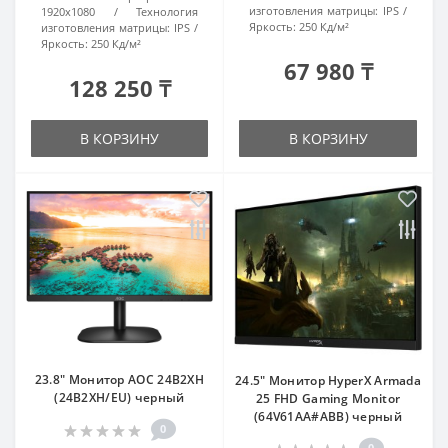
изготовления матрицы:
IPS
1920x1080
Технология
Яркость:
250 Кд/м²
изготовления матрицы:
IPS
Яркость:
250 Кд/м²
67 980 ₸
128 250 ₸
В КОРЗИНУ
В КОРЗИНУ
23.8" Монитор AOC 24B2XH
24.5" Монитор HyperX Armada
(24B2XH/EU) черный
25 FHD Gaming Monitor
(64V61AA#ABB) черный
0
0