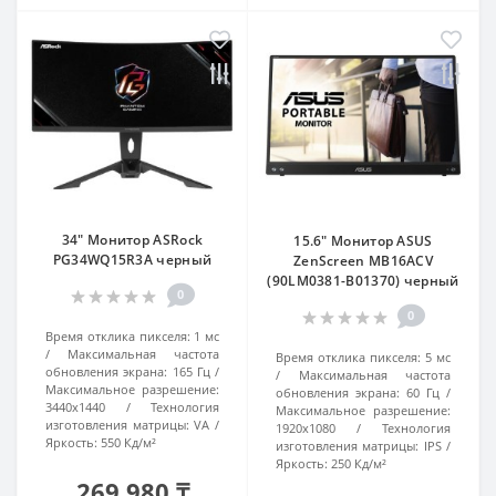
34" Монитор ASRock
15.6" Монитор ASUS
PG34WQ15R3A черный
ZenScreen MB16ACV
(90LM0381-B01370) черный
0
0
Время отклика пикселя:
1 мс
Максимальная частота
Время отклика пикселя:
5 мс
обновления экрана:
165 Гц
Максимальная частота
Максимальное разрешение:
обновления экрана:
60 Гц
3440x1440
Технология
Максимальное разрешение:
изготовления матрицы:
VA
1920x1080
Технология
Яркость:
550 Кд/м²
изготовления матрицы:
IPS
Яркость:
250 Кд/м²
269 980 ₸