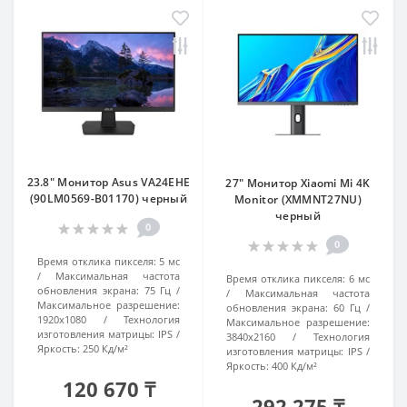
23.8" Монитор Asus VA24EHE
27" Монитор Xiaomi Mi 4K
(90LM0569-B01170) черный
Monitor (XMMNT27NU)
черный
0
0
Время отклика пикселя:
5 мс
Максимальная частота
Время отклика пикселя:
6 мс
обновления экрана:
75 Гц
Максимальная частота
Максимальное разрешение:
обновления экрана:
60 Гц
1920x1080
Технология
Максимальное разрешение:
изготовления матрицы:
IPS
3840x2160
Технология
Яркость:
250 Кд/м²
изготовления матрицы:
IPS
Яркость:
400 Кд/м²
120 670 ₸
292 275 ₸