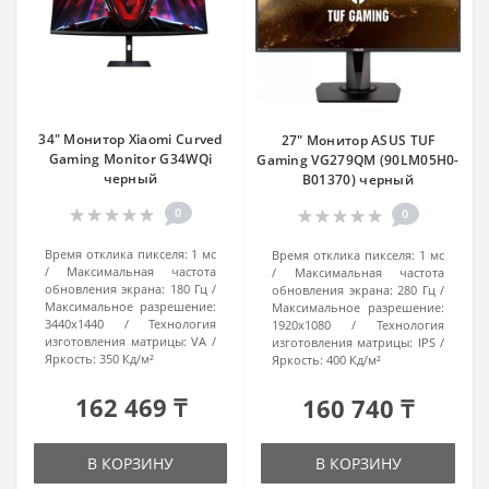
34" Монитор Xiaomi Curved
27" Монитор ASUS TUF
Gaming Monitor G34WQi
Gaming VG279QM (90LM05H0-
черный
B01370) черный
0
0
Время отклика пикселя:
1 мс
Время отклика пикселя:
1 мс
Максимальная частота
Максимальная частота
обновления экрана:
180 Гц
обновления экрана:
280 Гц
Максимальное разрешение:
Максимальное разрешение:
3440x1440
Технология
1920x1080
Технология
изготовления матрицы:
VA
изготовления матрицы:
IPS
Яркость:
350 Кд/м²
Яркость:
400 Кд/м²
162 469 ₸
160 740 ₸
В КОРЗИНУ
В КОРЗИНУ