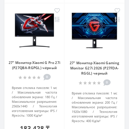
27" Монитор Xiaomi G Pro 27i
27" Монитор Xiaomi Gaming
(P27QBA-RGPGL) чёрный
Monitor G27i 2026 (P27FDA-
RGGL) черный
0
0
Время отклика пикселя:
1 мс
Максимальная частота
Время отклика пикселя:
1 мс
обновления экрана:
180 Гц
Максимальная частота
Максимальное разрешение:
обновления экрана:
200 Гц
2560x1440
Технология
Максимальное разрешение:
изготовления матрицы:
IPS
1920x1080
Технология
Яркость:
1000 Кд/м²
изготовления матрицы:
IPS
Яркость:
400 Кд/м²
183 428 ₸