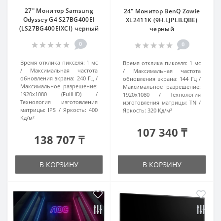
27" Монитор Samsung
24" Монитор BenQ Zowie
Odyssey G4 S27BG400EI
XL2411K (9H.LJPLB.QBE)
(LS27BG400EIXCI) черный
черный
0
0
Время отклика пикселя:
1 мс
Время отклика пикселя:
1 мс
Максимальная частота
Максимальная частота
обновления экрана:
240 Гц
обновления экрана:
144 Гц
Максимальное разрешение:
Максимальное разрешение:
1920x1080 (FullHD)
1920x1080
Технология
Технология изготовления
изготовления матрицы:
TN
матрицы:
IPS
Яркость:
400
Яркость:
320 Кд/м²
Кд/м²
107 340 ₸
138 707 ₸
В КОРЗИНУ
В КОРЗИНУ