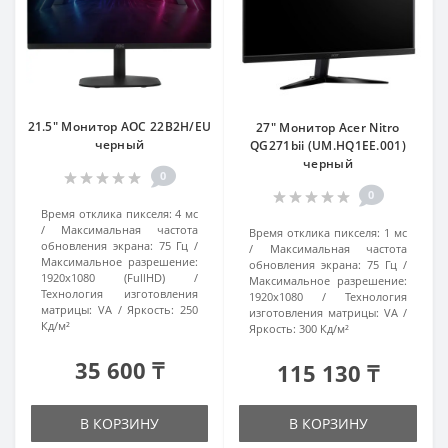
21.5" Монитор AOC 22B2H/EU
27" Монитор Acer Nitro
черный
QG271bii (UM.HQ1EE.001)
черный
0
0
Время отклика пикселя:
4 мс
Максимальная частота
Время отклика пикселя:
1 мс
обновления экрана:
75 Гц
Максимальная частота
Максимальное разрешение:
обновления экрана:
75 Гц
1920x1080 (FullHD)
Максимальное разрешение:
Технология изготовления
1920x1080
Технология
матрицы:
VA
Яркость:
250
изготовления матрицы:
VA
Кд/м²
Яркость:
300 Кд/м²
35 600 ₸
115 130 ₸
В КОРЗИНУ
В КОРЗИНУ