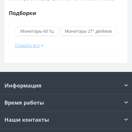
Подборки
Мониторы 60 Гц
Мониторы 27" дюймов
Мониторы AOC
Мониторы Samsung
Показать все
Мониторы Acer
Мониторы LG
Мониторы Acer 27" дюймов
Мониторы Samsung HDMI
Игровые мониторы для игр
Информация
Мониторы HP
Мониторы Benq
Мониторы Dell
Мониторы ASUS
Время работы
Мониторы Xiaomi
Мониторы GIGABYTE
Мониторы Sanc
Мониторы Dahua
Наши контакты
Мониторы 21.5" дюймов