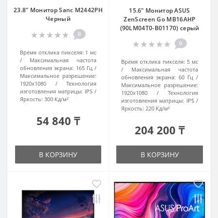
23.8" Монитор Sanc M2442PH
15.6" Монитор ASUS
Черный
ZenScreen Go MB16AHP
(90LM04T0-B01170) серый
0
0
Время отклика пикселя:
1 мс
Максимальная частота
Время отклика пикселя:
5 мс
обновления экрана:
165 Гц
Максимальная частота
Максимальное разрешение:
обновления экрана:
60 Гц
1920x1080
Технология
Максимальное разрешение:
изготовления матрицы:
IPS
1920x1080
Технология
Яркость:
300 Кд/м²
изготовления матрицы:
IPS
Яркость:
220 Кд/м²
54 840 ₸
204 200 ₸
В КОРЗИНУ
В КОРЗИНУ