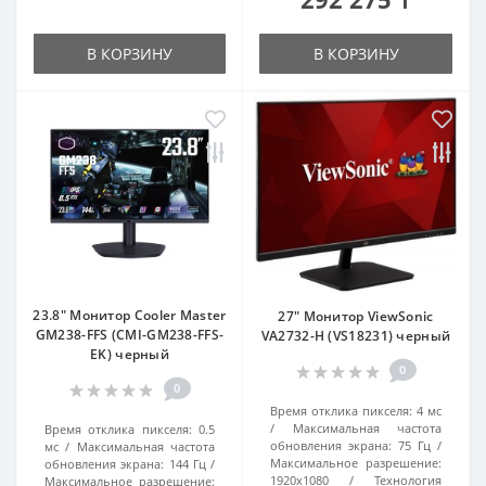
В КОРЗИНУ
В КОРЗИНУ
23.8" Монитор Cooler Master
27" Монитор ViewSonic
GM238-FFS (CMI-GM238-FFS-
VA2732-H (VS18231) черный
EK) черный
0
0
Время отклика пикселя:
4 мс
Максимальная частота
Время отклика пикселя:
0.5
обновления экрана:
75 Гц
мс
Максимальная частота
Максимальное разрешение:
обновления экрана:
144 Гц
1920x1080
Технология
Максимальное разрешение: