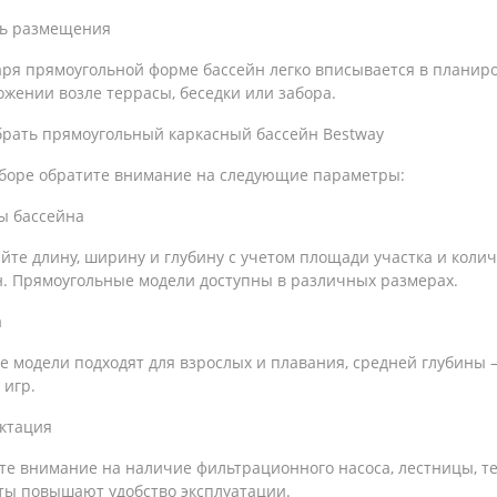
ть размещения
ря прямоугольной форме бассейн легко вписывается в планиро
жении возле террасы, беседки или забора.
брать прямоугольный каркасный бассейн Bestway
боре обратите внимание на следующие параметры:
ы бассейна
те длину, ширину и глубину с учетом площади участка и колич
н. Прямоугольные модели доступны в различных размерах.
а
е модели подходят для взрослых и плавания, средней глубины 
 игр.
ктация
те внимание на наличие фильтрационного насоса, лестницы, те
ты повышают удобство эксплуатации.