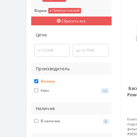
Форма:
Прямоугольный
Сбросить все
Цена
Производитель
Bestway
Бас
Intex
+2
Powe
(
Наличие
Компл
В наличии
6
подкл
фильт
#5850