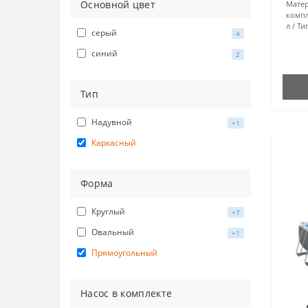
Основной цвет
Матер
компл
л
Тип
серый
4
синий
2
Тип
Надувной
+1
Каркасный
Форма
Круглый
+7
Овальный
+1
Прямоугольный
Насос в комплекте