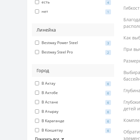
есть
4
Гибкос
нет
1
Благода
располо
Линейка
Как вы
Bestway Power Steel
3
При вы
Bestway Steel Pro
2
Размер
Город
Выбирай
бассей
В Актау
6
Глубин
В Актобе
6
Глубоки
В Астане
6
детей и
В Атырау
6
Компле
В Караганде
6
В Кокшетау
6
Обрати
элемен
Показать все