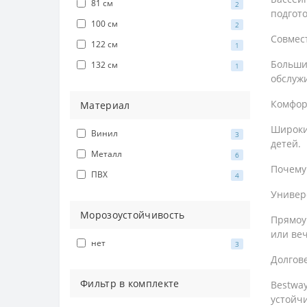
81 см
2
подгото
100 см
2
Совмес
122 см
1
Больши
132 см
1
обслуж
Комфор
Материал
Широки
Винил
3
детей.
Металл
6
Почему
ПВХ
4
Универ
Морозоустойчивость
Прямоуг
или веч
нет
3
Долгов
Фильтр в комплекте
Bestway
устойчи