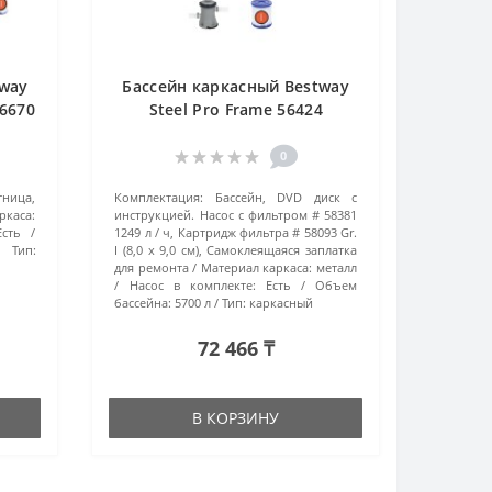
tway
Бассейн каркасный Bestway
56670
Steel Pro Frame 56424
ый
(400х211х81 см) синий
0
тница,
Комплектация:
Бассейн, DVD диск с
ркаса:
инструкцией. Насос с фильтром # 58381
Есть
1249 л / ч, Картридж фильтра # 58093 Gr.
Тип:
I (8,0 х 9,0 см), Самоклеящаяся заплатка
для ремонта
Материал каркаса:
металл
Насос в комплекте:
Есть
Объем
бассейна:
5700 л
Тип:
каркасный
72 466 ₸
В КОРЗИНУ