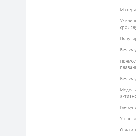
Матери
Усилен
срок сл
Популя
Bestway
Прямоу
плаван
Bestway
Модель
активн
Где куп
У нас в
Оригин