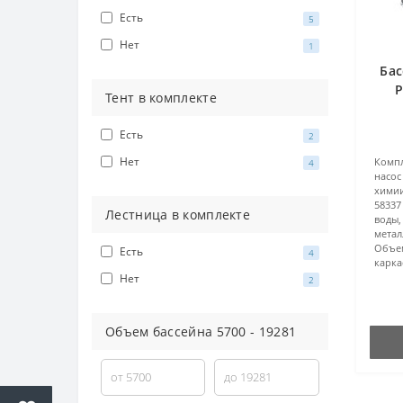
Есть
5
Нет
1
Бас
P
Тент в комплекте
5612
Есть
2
Нет
Компл
4
насос
хими
58337
Лестница в комплекте
воды,
метал
Объе
Есть
4
карка
Нет
2
Объем бассейна
5700
-
19281