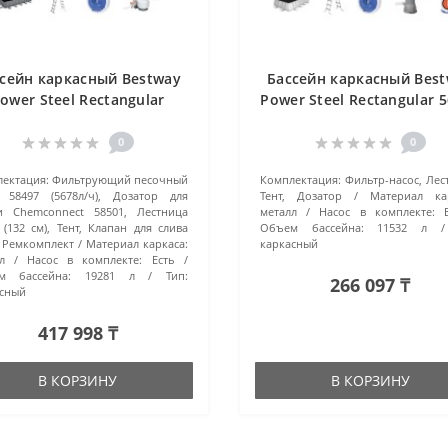
сейн каркасный Bestway
Бассейн каркасный Bes
ower Steel Rectangular
Power Steel Rectangular 
B (640x274x132 см) серый
(488x244x122 см) сер
0
0
ектация:
Фильтрующий песочный
Комплектация:
Фильтр-насос, Лес
 58497 (5678л/ч), Дозатор для
Тент, Дозатор
Материал ка
и Chemconnect 58501, Лестница
металл
Насос в комплекте:
 (132 см), Тент, Клапан для слива
Объем бассейна:
11532 л
 Ремкомплект
Материал каркаса:
каркасный
л
Насос в комплекте:
Есть
м бассейна:
19281 л
Тип:
266 097 ₸
сный
417 998 ₸
В КОРЗИНУ
В КОРЗИНУ