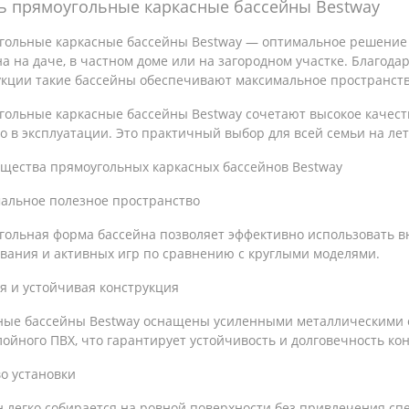
ь прямоугольные каркасные бассейны Bestway
гольные каркасные бассейны Bestway — оптимальное решение дл
а на даче, в частном доме или на загородном участке. Благод
укции такие бассейны обеспечивают максимальное пространство
гольные каркасные бассейны Bestway сочетают высокое качеств
о в эксплуатации. Это практичный выбор для всей семьи на лет
щества прямоугольных каркасных бассейнов Bestway
альное полезное пространство
гольная форма бассейна позволяет эффективно использовать 
авания и активных игр по сравнению с круглыми моделями.
я и устойчивая конструкция
ные бассейны Bestway оснащены усиленными металлическими 
ойного ПВХ, что гарантирует устойчивость и долговечность ко
о установки
н легко собирается на ровной поверхности без привлечения сп