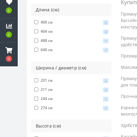
Купит
Длина (см)
0
Прямоу
бассейн
400 см
2
констр
404 см
2
0
Прямоу
488 см
1
удобств
640 см
1
Преиму
0
Максим
Ширина / диаметр (см)
Прямоу
201 см
2
для пл
211 см
2
Прочна
244 см
1
Каркас
274 см
1
многосл
Удобств
Высота (см)
Бассей