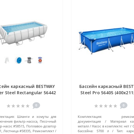
сейн каркасный BESTWAY
Бассейн каркасный BES
r Steel Rectangular 56442
Steel Pro 56405 (400х21
404х201х100 см) серый
см) синий
0
0
ектация:
Шланги и хомуты для
Комплектация:
ремком
ючения фильтр-насоса, Песочный
документация
Материал кар
р-насос #58515, Поплавок-дозатор
металл
Насос в комплекте:
нет
1, Лестница #58335, Ремкомплект
бассейна:
5700 л
Тип:
кар