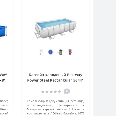
TWAY
Бассейн каркасный Bestway
1х81
Power Steel Rectangular 56441
(404x201x100 см) серый
0
плект,
Комплектация:
документация, лестница,
каса:
поплавок-дозатор, фильтр-насос
Объем
Материал каркаса:
металл
Насос в
касный
комплекте:
есть
Объем бассейна:
6478