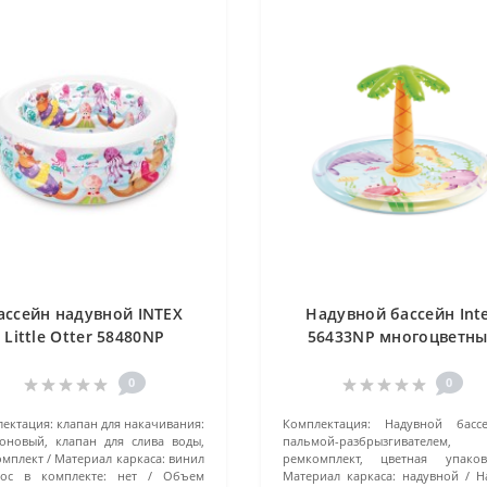
ассейн надувной INTEX
Надувной бассейн Int
Little Otter 58480NP
56433NP многоцветн
(152x152х56 см) белый
0
0
ектация:
клапан для накачивания:
Комплектация:
Надувной басс
оновый, клапан для слива воды,
пальмой-разбрызгивателем,
омплект
Материал каркаса:
винил
ремкомплект, цветная упаков
сос в комплекте:
нет
Объем
Материал каркаса:
надувной
Н