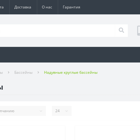
та
Доставка
О нас
Гарантия
ры
Бассейны
Надувные круглые бассейны
ы