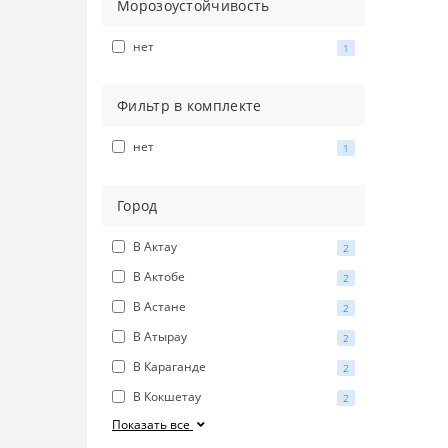
К
Морозоустойчивость
К
нет
1
К
К
Фильтр в комплекте
К
нет
1
К
Б
Город
Б
В Актау
2
К
В Актобе
2
Б
В Астане
2
К
В Атырау
2
К
В Караганде
2
К
В Кокшетау
2
Б
Показать все