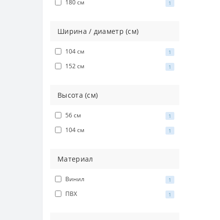
П
180 см
1
Н
Ширина / диаметр (см)
К
П
104 см
1
П
152 см
1
Б
Высота (см)
Н
Н
56 см
1
Н
104 см
1
К
К
Материал
К
Винил
1
К
ПВХ
1
К