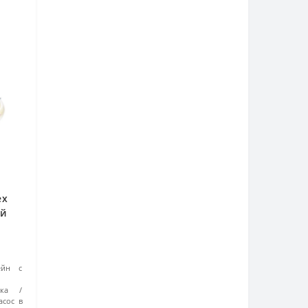
ex
ый
ейн с
ка
асос в