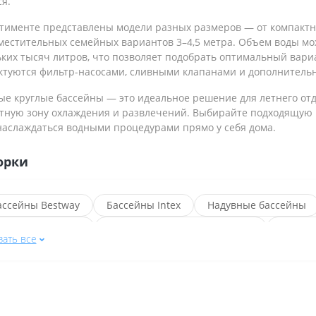
я.
ртименте представлены модели разных размеров — от компактн
местительных семейных вариантов 3–4,5 метра. Объем воды мож
ьких тысяч литров, что позволяет подобрать оптимальный вари
ктуются фильтр-насосами, сливными клапанами и дополнительн
е круглые бассейны — это идеальное решение для летнего отд
тную зону охлаждения и развлечений. Выбирайте подходящую м
наслаждаться водными процедурами прямо у себя дома.
орки
ассейны Bestway
Бассейны Intex
Надувные бассейны
руглые бассейны
Каркасные бассейны Bestway
Бассей
зать все
ассейны Bestway диаметр 305 см
Бассейны Bestway диаметр
рямоугольные бассейны Bestway
Стальные бассейны Bestw
аркасные бассейны Bestway диаметр 305 см
Каркасные бас