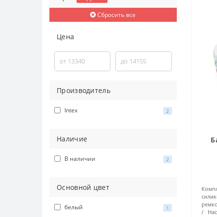
Сбросить все
Цена
Производитель
Intex
2
Наличие
Б
В наличии
2
Основной цвет
Компл
силик
ремк
белый
1
На