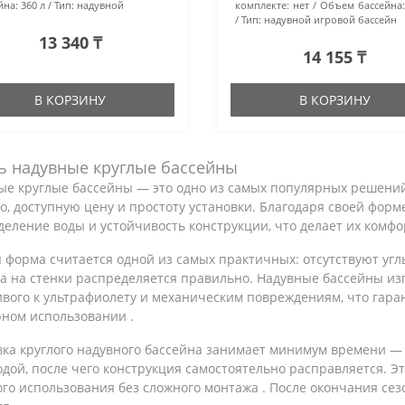
йна:
360 л
Тип:
надувной
комплекте:
нет
Объем бассейна
Тип:
надувной игровой бассейн
13 340 ₸
14 155 ₸
В КОРЗИНУ
В КОРЗИНУ
ь надувные круглые бассейны
е круглые бассейны — это одно из самых популярных решений 
о, доступную цену и простоту установки. Благодаря своей фо
еление воды и устойчивость конструкции, что делает их комф
 форма считается одной из самых практичных: отсутствуют угл
а на стенки распределяется правильно. Надувные бассейны из
вого к ультрафиолету и механическим повреждениям, что гара
рном использовании .
вка круглого надувного бассейна занимает минимум времени — 
дой, после чего конструкция самостоятельно расправляется. Э
го использования без сложного монтажа . После окончания сезо