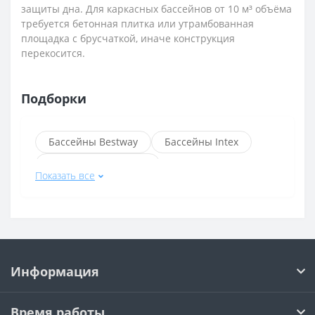
защиты дна. Для каркасных бассейнов от 10 м³ объёма
требуется бетонная плитка или утрамбованная
площадка с брусчаткой, иначе конструкция
перекосится.
Подборки
Бассейны Bestway
Бассейны Intex
Надувные бассейны
Показать все
Каркасные бассейны
Круглые бассейны
Каркасные бассейны Bestway
Бассейны Bestway длина 3 м
Информация
Бассейны Bestway диаметр 305 см
Бассейны Bestway диаметр 366 см
Время работы