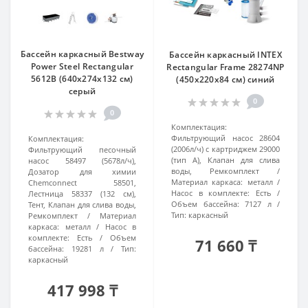
Бассейн каркасный Bestway
Бассейн каркасный INTEX
Power Steel Rectangular
Rectangular Frame 28274NP
5612B (640x274x132 см)
(450x220х84 см) синий
серый
0
0
Комплектация:
Фильтрующий насос 28604
Комплектация:
(2006л/ч) с картриджем 29000
Фильтрующий песочный
(тип A), Клапан для слива
насос 58497 (5678л/ч),
воды, Ремкомплект
Дозатор для химии
Материал каркаса:
металл
Chemconnect 58501,
Насос в комплекте:
Есть
Лестница 58337 (132 см),
Объем бассейна:
7127 л
Тент, Клапан для слива воды,
Тип:
каркасный
Ремкомплект
Материал
каркаса:
металл
Насос в
комплекте:
Есть
Объем
71 660 ₸
бассейна:
19281 л
Тип:
каркасный
417 998 ₸