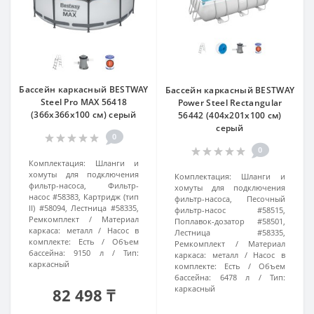
Бассейн каркасный BESTWAY
Бассейн каркасный BESTWAY
Steel Pro MAX 56418
Power Steel Rectangular
(366x366х100 см) серый
56442 (404х201х100 см)
серый
0
0
Комплектация:
Шланги и
хомуты для подключения
Комплектация:
Шланги и
фильтр-насоса, Фильтр-
хомуты для подключения
насос #58383, Картридж (тип
фильтр-насоса, Песочный
II) #58094, Лестница #58335,
фильтр-насос #58515,
Ремкомплект
Материал
Поплавок-дозатор #58501,
каркаса:
металл
Насос в
Лестница #58335,
комплекте:
Есть
Объем
Ремкомплект
Материал
бассейна:
9150 л
Тип:
каркаса:
металл
Насос в
каркасный
комплекте:
Есть
Объем
бассейна:
6478 л
Тип:
каркасный
82 498 ₸