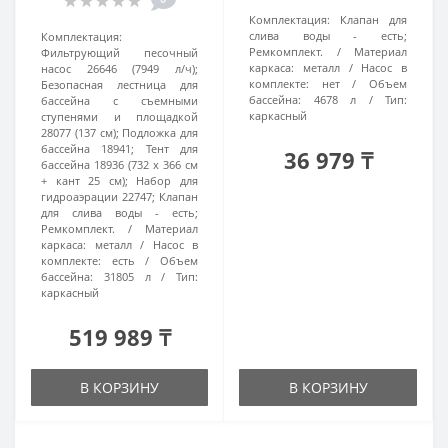
Комплектация:
Клапан для
слива воды - есть;
Комплектация:
Ремкомплект.
Материал
Фильтрующий песочный
каркаса:
металл
Насос в
насос 26646 (7949 л/ч);
комплекте:
нет
Объем
Безопасная лестница для
бассейна:
4678 л
Тип:
бассейна с съемными
каркасный
ступенями и площадкой
28077 (137 см); Подложка для
бассейна 18941; Тент для
36 979 ₸
бассейна 18936 (732 х 366 см
+ кант 25 см); Набор для
гидроаэрации 22747; Клапан
для слива воды - есть;
Ремкомплект.
Материал
каркаса:
металл
Насос в
комплекте:
есть
Объем
бассейна:
31805 л
Тип:
каркасный
519 989 ₸
В КОРЗИНУ
В КОРЗИНУ