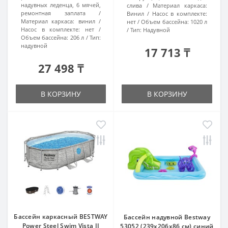
надувных леденца, 6 мячей,
слива
Материал каркаса:
ремонтная заплата
Винил
Насос в комплекте:
Материал каркаса:
винил
нет
Объем бассейна:
1020 л
Насос в комплекте:
нет
Тип:
Надувной
Объем бассейна:
206 л
Тип:
надувной
17 713 ₸
27 498 ₸
В КОРЗИНУ
В КОРЗИНУ
Бассейн каркасный BESTWAY
Бассейн надувной Bestway
Power Steel Swim Vista II
53052 (239х206х86 см) синий