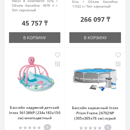
Насос в комплекте:
Есть
Есть
Объем бассейна:
Объем бассейна:
4678 л
11532 л
Тип:
каркасный
Тип:
каркасный
266 097 ₸
45 757 ₸
В КОРЗИНУ
В КОРЗИНУ
Бассейн надувной детский
Бассейн каркасный Intex
Intex 56138NP (234х183х150
Prism Frame 26702NP
см) многоцветный
(305x305x76 см) серый
0
0