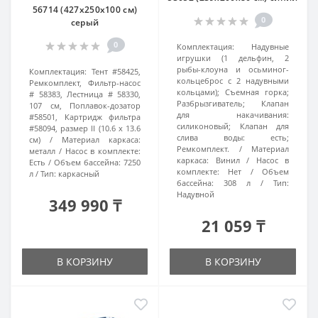
56714 (427х250x100 см)
0
серый
0
Комплектация:
Надувные
игрушки (1 дельфин, 2
рыбы-клоуна и осьминог-
Комплектация:
Тент #58425,
кольцеброс с 2 надувными
Ремкомплект, Фильтр-насос
кольцами); Съемная горка;
# 58383, Лестница # 58330,
Разбрызгиватель; Клапан
107 см, Поплавок-дозатор
для накачивания:
#58501, Картридж фильтра
силиконовый; Клапан для
#58094, размер II (10.6 x 13.6
слива воды: есть;
см)
Материал каркаса:
Ремкомплект.
Материал
металл
Насос в комплекте:
каркаса:
Винил
Насос в
Есть
Объем бассейна:
7250
комплекте:
Нет
Объем
л
Тип:
каркасный
бассейна:
308 л
Тип:
Надувной
349 990 ₸
21 059 ₸
В КОРЗИНУ
В КОРЗИНУ