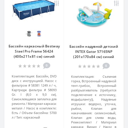
Бассейн каркасный Bestway
Бассейн надувной детский
Steel Pro Frame 56424
INTEX Gator 57165NP
(400х211х81 см) синий
(201x170x84 см) синий
0
0
Комплектация:
Бассейн, DVD
Комплектация:
Съемная
диск с инструкцией. Насос с
горка, Встроенный надувной
фильтром # 58381 1249 л / ч,
тент-грибок, Встроенный
Картридж фильтра # 58093
разбрызгиватель (требуется
Gr. I (8,0 х 9,0 см),
подключение к источнику,
Самоклеящаяся заплатка для
воды(шлангу)), Надувные
ремонта
Материал каркаса:
игрушки: ведерко, уточка,
металл
Насос в комплекте:
рыбки, Клапан для
Есть
Объем бассейна:
5700
накачивания: силиконовый,
л
Тип:
каркасный
Клапан для слива воды,
Ремкомплект
Материал
каркаса:
Винил
Насос в