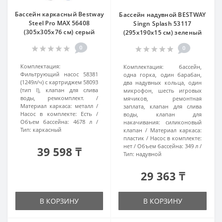
Бассейн каркасный Bestway
Бассейн надувной BESTWAY
Steel Pro MAX 56408
Singn Splash 53117
(305x305x76 см) серый
(295х190x15 см) зеленый
0
0
Комплектация:
Комплектация:
бассейн,
Фильтрующий насос 58381
одна горка, один барабан,
(1249л/ч) с картриджем 58093
два надувных кольца, один
(тип I), клапан для слива
микрофон, шесть игровых
воды, ремкомплект.
мячиков, ремонтная
Материал каркаса:
металл
заплата, клапан для слива
Насос в комплекте:
Есть
воды, клапан для
Объем бассейна:
4678 л
накачивания: силиконовый
Тип:
каркасный
клапан
Материал каркаса:
пластик
Насос в комплекте:
нет
Объем бассейна:
349 л
39 598 ₸
Тип:
надувной
29 363 ₸
В КОРЗИНУ
В КОРЗИНУ