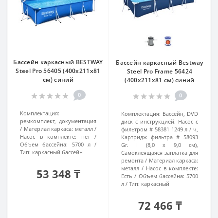
Бассейн каркасный BESTWAY
Бассейн каркасный Bestway
Steel Pro 56405 (400х211х81
Steel Pro Frame 56424
см) синий
(400х211х81 см) синий
0
0
Комплектация:
Комплектация:
Бассейн, DVD
ремкомплект, документация
диск с инструкцией. Насос с
Материал каркаса:
металл
фильтром # 58381 1249 л / ч,
Насос в комплекте:
нет
Картридж фильтра # 58093
Объем бассейна:
5700 л
Gr. I (8,0 х 9,0 см),
Тип:
каркасный бассейн
Самоклеящаяся заплатка для
ремонта
Материал каркаса:
металл
Насос в комплекте:
53 348 ₸
Есть
Объем бассейна:
5700
л
Тип:
каркасный
72 466 ₸