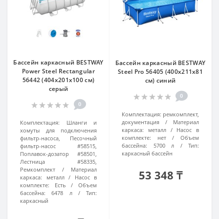
Бассейн каркасный BESTWAY
Бассейн каркасный BESTWAY
Power Steel Rectangular
Steel Pro 56405 (400х211х81
56442 (404х201х100 см)
см) синий
серый
0
0
Комплектация:
ремкомплект,
документация
Материал
Комплектация:
Шланги и
каркаса:
металл
Насос в
хомуты для подключения
комплекте:
нет
Объем
фильтр-насоса, Песочный
бассейна:
5700 л
Тип:
фильтр-насос #58515,
каркасный бассейн
Поплавок-дозатор #58501,
Лестница #58335,
Ремкомплект
Материал
53 348 ₸
каркаса:
металл
Насос в
комплекте:
Есть
Объем
бассейна:
6478 л
Тип:
каркасный