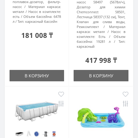
поплавок-дозатор, фильтр-
насос 58497 (5678л/ч),
насос
Материал каркаса:
Дозатор для химии
металл
Насос в комплекте:
Chemconnect 58501,
есть
Объем бассейна:
6478
Лестница 58337 (132 см), Тент,
л
Тип:
каркасный бассейн
Клапан для слива воды,
Ремкомплект
Материал
каркаса:
металл
Насос в
181 008 ₸
комплекте:
Есть
Объем
бассейна:
19281 л
Тип:
каркасный
417 998 ₸
В КОРЗИНУ
В КОРЗИНУ