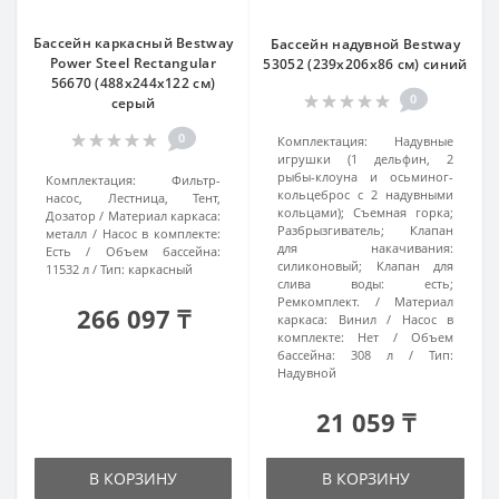
Бассейн каркасный Bestway
Бассейн надувной Bestway
Power Steel Rectangular
53052 (239х206х86 см) синий
56670 (488x244x122 см)
0
серый
0
Комплектация:
Надувные
игрушки (1 дельфин, 2
рыбы-клоуна и осьминог-
Комплектация:
Фильтр-
кольцеброс с 2 надувными
насос, Лестница, Тент,
кольцами); Съемная горка;
Дозатор
Материал каркаса:
Разбрызгиватель; Клапан
металл
Насос в комплекте:
для накачивания:
Есть
Объем бассейна:
силиконовый; Клапан для
11532 л
Тип:
каркасный
слива воды: есть;
Ремкомплект.
Материал
266 097 ₸
каркаса:
Винил
Насос в
комплекте:
Нет
Объем
бассейна:
308 л
Тип:
Надувной
21 059 ₸
В КОРЗИНУ
В КОРЗИНУ