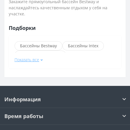
Закажите прямоугольный бассейн Bestway и
наслаждайтесь качественным отдыхом у себя на
участке.
Подборки
Бассейны Bestway
Бассейны Intex
Надувные бассейны
Показать все
Каркасные бассейны
Круглые бассейны
Каркасные бассейны Bestway
Бассейны Bestway длина 3 м
Информация
Бассейны Bestway диаметр 305 см
Бассейны Bestway диаметр 366 см
Время работы
Прямоугольные бассейны Bestway
Стальные бассейны Bestway