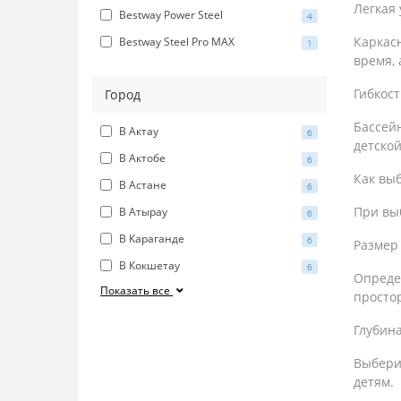
Легкая 
Bestway Power Steel
4
Каркас
Bestway Steel Pro MAX
1
время, 
Гибкос
Город
Бассейн
В Актау
6
детско
В Актобе
6
Как выб
В Астане
6
При выб
В Атырау
6
В Караганде
6
Размер
В Кокшетау
6
Опреде
Показать все
просто
Глубин
Выбери
детям.