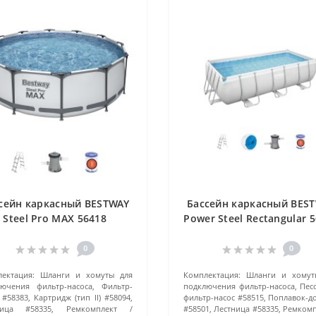
сейн каркасный BESTWAY
Бассейн каркасный BES
Steel Pro MAX 56418
Power Steel Rectangular 
366x366х100 см) серый
(404х201х100 см) сер
0
0
ектация:
Шланги и хомуты для
Комплектация:
Шланги и хомут
ючения фильтр-насоса, Фильтр-
подключения фильтр-насоса, Пе
 #58383, Картридж (тип II) #58094,
фильтр-насос #58515, Поплавок-д
ница #58335, Ремкомплект
#58501, Лестница #58335, Ремком