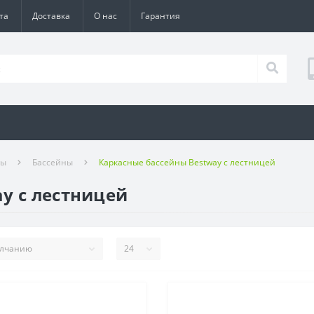
та
Доставка
О нас
Гарантия
ры
Бассейны
Каркасные бассейны Bestway с лестницей
y с лестницей