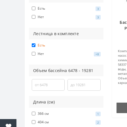
Есть
3
Нет
3
Бас
P
Лестница в комплекте
5612
Есть
Компл
Нет
+8
насос
хими
58337
воды,
Объем бассейна
6478
-
19281
метал
Объе
карка
Длина (см)
366 см
1
404 см
2