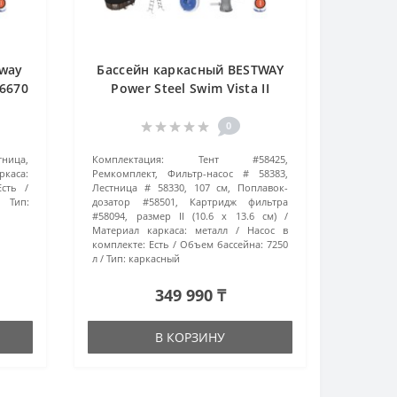
tway
Бассейн каркасный BESTWAY
56670
Power Steel Swim Vista II
ый
56714 (427х250x100 см) серый
0
тница,
Комплектация:
Тент #58425,
ркаса:
Ремкомплект, Фильтр-насос # 58383,
Есть
Лестница # 58330, 107 см, Поплавок-
Тип:
дозатор #58501, Картридж фильтра
#58094, размер II (10.6 x 13.6 см)
Материал каркаса:
металл
Насос в
комплекте:
Есть
Объем бассейна:
7250
л
Тип:
каркасный
349 990 ₸
В КОРЗИНУ