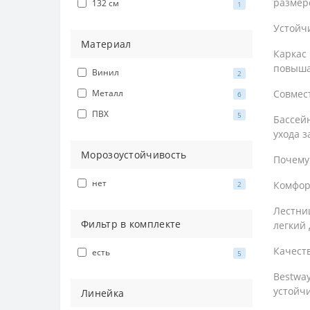
размер
132 см
1
Устойч
Материал
Каркас 
повыша
Винил
2
Совмес
Металл
6
ПВХ
5
Бассей
ухода з
Морозоустойчивость
Почему
нет
Комфор
2
Лестниц
Фильтр в комплекте
легкий 
Качест
есть
5
Bestwa
устойч
Линейка