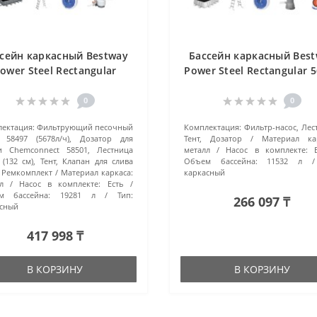
сейн каркасный Bestway
Бассейн каркасный Bes
ower Steel Rectangular
Power Steel Rectangular 
B (640x274x132 см) серый
(488x244x122 см) сер
0
0
ектация:
Фильтрующий песочный
Комплектация:
Фильтр-насос, Лес
 58497 (5678л/ч), Дозатор для
Тент, Дозатор
Материал ка
и Chemconnect 58501, Лестница
металл
Насос в комплекте:
 (132 см), Тент, Клапан для слива
Объем бассейна:
11532 л
 Ремкомплект
Материал каркаса:
каркасный
л
Насос в комплекте:
Есть
м бассейна:
19281 л
Тип:
266 097 ₸
сный
417 998 ₸
В КОРЗИНУ
В КОРЗИНУ