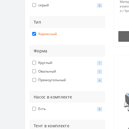
Матер
серый
6
компл
л
Тип
Тип
Каркасный
Форма
Круглый
1
Овальный
1
Прямоугольный
4
Насос в комплекте
Есть
6
Тент в комплекте