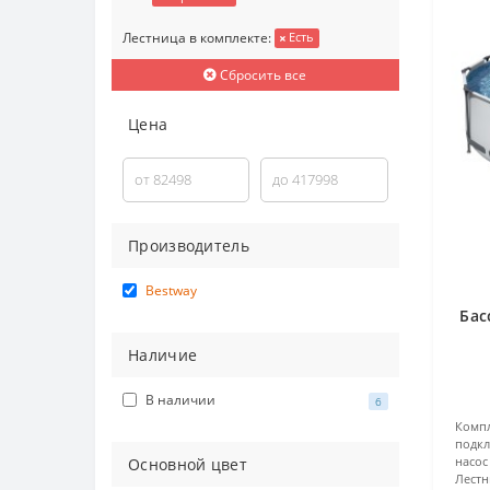
Лестница в комплекте:
Есть
Сбросить все
Цена
Производитель
Bestway
Бас
Наличие
(
В наличии
6
Компл
подкл
насос
Основной цвет
Лест