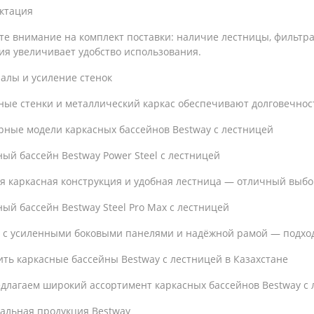
ктация
е внимание на комплект поставки: наличие лестницы, фильтра
ия увеличивает удобство использования.
алы и усиление стенок
ные стенки и металлический каркас обеспечивают долговечност
рные модели каркасных бассейнов Bestway с лестницей
ый бассейн Bestway Power Steel с лестницей
я каркасная конструкция и удобная лестница — отличный выбор
ый бассейн Bestway Steel Pro Max с лестницей
 с усиленными боковыми панелями и надёжной рамой — подходи
ить каркасные бассейны Bestway с лестницей в Казахстане
лагаем широкий ассортимент каркасных бассейнов Bestway с л
альная продукция Bestway