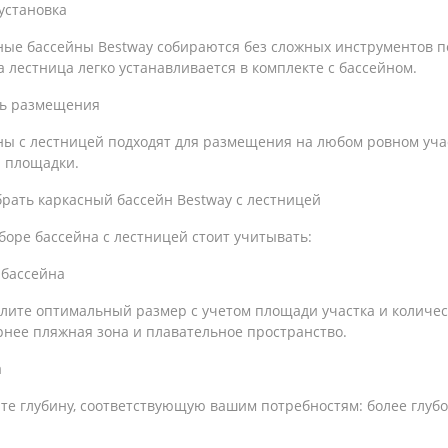
установка
ные бассейны Bestway собираются без сложных инструментов п
а лестница легко устанавливается в комплекте с бассейном.
ть размещения
ы с лестницей подходят для размещения на любом ровном участ
й площадки.
рать каркасный бассейн Bestway с лестницей
оре бассейна с лестницей стоит учитывать:
 бассейна
лите оптимальный размер с учетом площади участка и количес
рнее пляжная зона и плавательное пространство.
а
те глубину, соответствующую вашим потребностям: более глубо