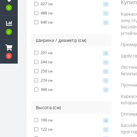
Купит
427 см
1
0
488 см
Каркасн
1
зону от
640 см
1
бассейн
0
устойчи
Ширина / диаметр (см)
Преиму
201 см
2
Удобств
0
244 см
1
Лестниц
250 см
1
безопас
274 см
1
Прочна
366 см
1
Каркас
которы
Высота (см)
Оптима
100 см
4
Бассей
122 см
1
просто