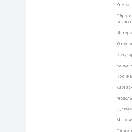
Компле
Обратит
покрыт
Матери
Усилен
Популя
Каркасн
Прочна
Каркасн
Модель
Где куп
Мы пред
Оригин