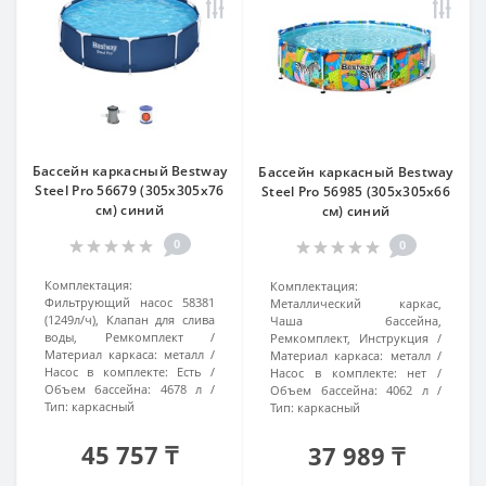
Бассейн каркасный Bestway
Бассейн каркасный Bestway
Steel Pro 56679 (305х305х76
Steel Pro 56985 (305х305x66
см) синий
см) синий
0
0
Комплектация:
Комплектация:
Фильтрующий насос 58381
Металлический каркас,
(1249л/ч), Клапан для слива
Чаша бассейна,
воды, Ремкомплект
Ремкомплект, Инструкция
Материал каркаса:
металл
Материал каркаса:
металл
Насос в комплекте:
Есть
Насос в комплекте:
нет
Объем бассейна:
4678 л
Объем бассейна:
4062 л
Тип:
каркасный
Тип:
каркасный
45 757 ₸
37 989 ₸