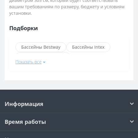
диаметром 305 см, который будет соответствовать
вашим требованиям по размеру, бюджету и условиям
установки.
Подборки
Бассейны Bestway
Бассейны Intex
Надувные бассейны
Показать все
Каркасные бассейны
Круглые бассейны
Каркасные бассейны Bestway
Бассейны Bestway длина 3 м
Информация
Бассейны Bestway диаметр 305 см
Бассейны Bestway диаметр 366 см
Время работы
Прямоугольные бассейны Bestway
Стальные бассейны Bestway