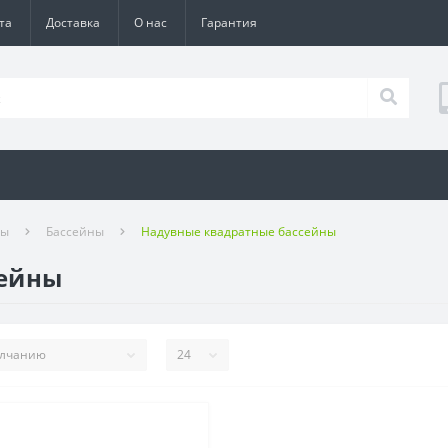
та
Доставка
О нас
Гарантия
ры
Бассейны
Надувные квадратные бассейны
сейны