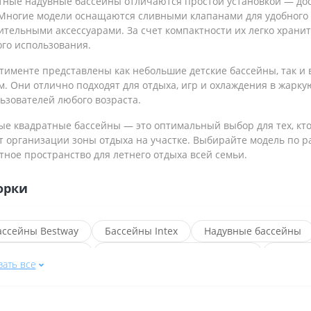
тные надувные бассейны отличаются простой установкой — дос
 Многие модели оснащаются сливными клапанами для удобного 
тельными аксессуарами. За счет компактности их легко хранит
ого использования.
ртименте представлены как небольшие детские бассейны, так и
м. Они отлично подходят для отдыха, игр и охлаждения в жарку
ьзователей любого возраста.
ые квадратные бассейны — это оптимальный выбор для тех, кт
 организации зоны отдыха на участке. Выбирайте модель по ра
ное пространство для летнего отдыха всей семьи.
орки
ассейны Bestway
Бассейны Intex
Надувные бассейны
руглые бассейны
Каркасные бассейны Bestway
Бассей
зать все
ассейны Bestway диаметр 305 см
Бассейны Bestway диаметр
рямоугольные бассейны Bestway
Стальные бассейны Bestw