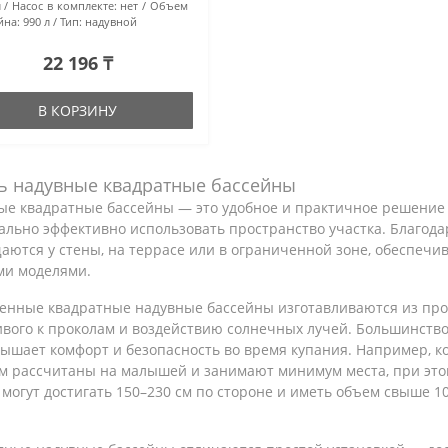
л
Насос в комплекте:
нет
Объем
йна:
990 л
Тип:
надувной
22 196 ₸
В КОРЗИНУ
ь надувные квадратные бассейны
ые квадратные бассейны — это удобное и практичное решение д
льно эффективно использовать пространство участка. Благода
аются у стены, на террасе или в ограниченной зоне, обеспечи
ми моделями.
енные квадратные надувные бассейны изготавливаются из про
вого к проколам и воздействию солнечных лучей. Большинство
вышает комфорт и безопасность во время купания. Например, 
см рассчитаны на малышей и занимают минимум места, при это
могут достигать 150–230 см по стороне и иметь объем свыше 1