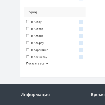
К
П
Город
Н
В Актау
1
К
В Актобе
1
П
В Астане
1
П
В Атырау
1
Б
В Караганде
1
Н
В Кокшетау
1
Н
Показать все
Н
К
К
К
Информация
Время
К