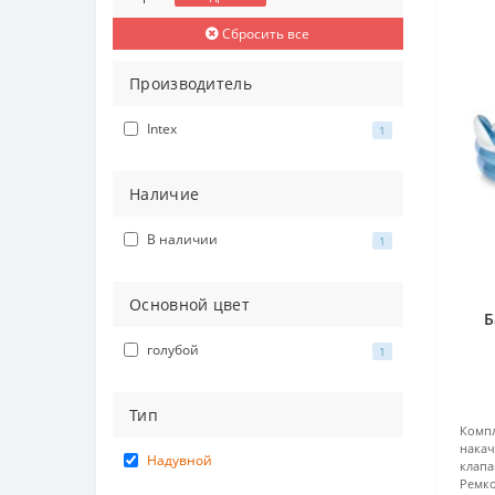
Сбросить все
Производитель
Intex
1
Наличие
В наличии
1
Основной цвет
Б
голубой
1
(
Тип
Компл
нака
Надувной
клапа
Ремко