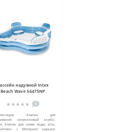
ассейн надувной Intex
Beach Wave 56475NP
229х229х66 см) голубой
0
ектация:
Клапан для
чивания: силиконовый комбо-
н; Клапан для слива воды: есть;
мплект.
Материал каркаса: