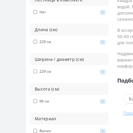
Квадра
водой.
Нет
дополни
1
сезонн
Длина (см)
В ассо
50–60 с
229 см
для пол
1
Надувн
Ширина / диаметр (см)
вариант
комфорт
229 см
1
Подб
Высота (см)
Б
66 см
1
К
Пока
Б
Материал
П
Винил
1