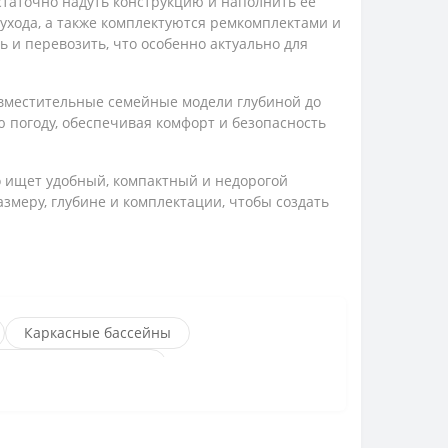
таточно надуть конструкцию и наполнить ее
ухода, а также комплектуются ремкомплектами и
ь и перевозить, что особенно актуально для
 вместительные семейные модели глубиной до
ю погоду, обеспечивая комфорт и безопасность
о ищет удобный, компактный и недорогой
змеру, глубине и комплектации, чтобы создать
Каркасные бассейны
ны Bestway длина 3 м
 366 см
ay