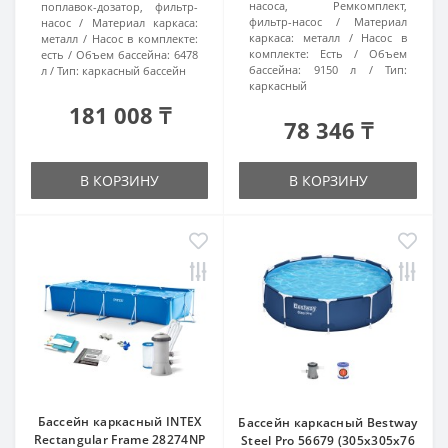
насоса, Ремкомплект,
поплавок-дозатор, фильтр-
фильтр-насос
Материал
насос
Материал каркаса:
каркаса:
металл
Насос в
металл
Насос в комплекте:
комплекте:
Есть
Объем
есть
Объем бассейна:
6478
бассейна:
9150 л
Тип:
л
Тип:
каркасный бассейн
каркасный
181 008 ₸
78 346 ₸
В КОРЗИНУ
В КОРЗИНУ
Бассейн каркасный INTEX
Бассейн каркасный Bestway
Rectangular Frame 28274NP
Steel Pro 56679 (305х305х76