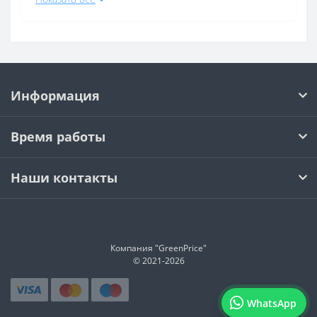
Каркасные бассейны
Круглые бассейны
Каркасные бассейны Bestway
Бассейны Bestway длина 3 м
Информация
Бассейны Bestway диаметр 305 см
Бассейны Bestway диаметр 366 см
Время работы
Прямоугольные бассейны Bestway
Стальные бассейны Bestway
Наши контакты
Каркасные бассейны Bestway диаметр 305 см
Каркасные бассейны Bestway диаметр 366 см
Прямоугольные каркасные бассейны Bestway
Компания "GreenPrice"
Каркасные бассейны Bestway с лестницей
© 2021-
2026
Надувные бассейны Bestway
WhatsApp
Бассейны Bestway Steel Pro диаметр 305 см