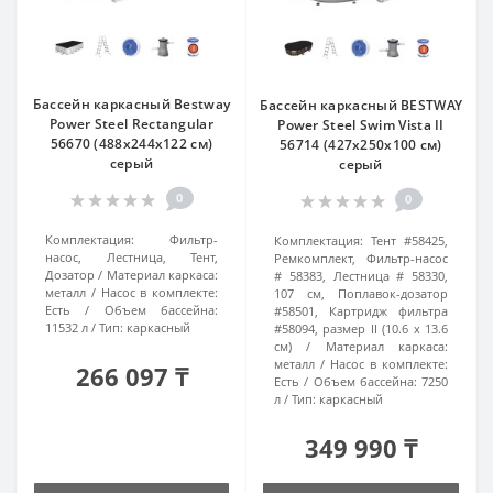
Бассейн каркасный Bestway
Бассейн каркасный BESTWAY
Power Steel Rectangular
Power Steel Swim Vista II
56670 (488x244x122 см)
56714 (427х250x100 см)
серый
серый
0
0
Комплектация:
Фильтр-
Комплектация:
Тент #58425,
насос, Лестница, Тент,
Ремкомплект, Фильтр-насос
Дозатор
Материал каркаса:
# 58383, Лестница # 58330,
металл
Насос в комплекте:
107 см, Поплавок-дозатор
Есть
Объем бассейна:
#58501, Картридж фильтра
11532 л
Тип:
каркасный
#58094, размер II (10.6 x 13.6
см)
Материал каркаса:
металл
Насос в комплекте:
266 097 ₸
Есть
Объем бассейна:
7250
л
Тип:
каркасный
349 990 ₸