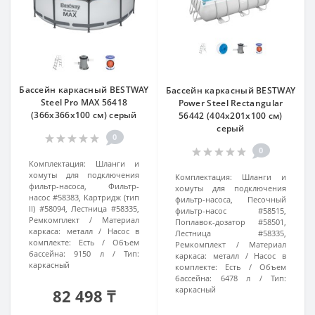
Бассейн каркасный BESTWAY
Бассейн каркасный BESTWAY
Steel Pro MAX 56418
Power Steel Rectangular
(366x366х100 см) серый
56442 (404х201х100 см)
серый
0
0
Комплектация:
Шланги и
хомуты для подключения
Комплектация:
Шланги и
фильтр-насоса, Фильтр-
хомуты для подключения
насос #58383, Картридж (тип
фильтр-насоса, Песочный
II) #58094, Лестница #58335,
фильтр-насос #58515,
Ремкомплект
Материал
Поплавок-дозатор #58501,
каркаса:
металл
Насос в
Лестница #58335,
комплекте:
Есть
Объем
Ремкомплект
Материал
бассейна:
9150 л
Тип:
каркаса:
металл
Насос в
каркасный
комплекте:
Есть
Объем
бассейна:
6478 л
Тип:
каркасный
82 498 ₸