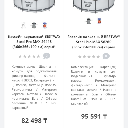
Бассейн каркасный BESTWAY
Бассейн каркасный BESTWAY
Steel Pro MAX 56418
Steel Pro MAX 56260
(366x366х100 см) серый
(366x366х100 см) серый
0
0
Комплектация:
Шланги и
Комплектация:
Картридж,
хомуты для подключения
Шланги и хомуты для
фильтр-насоса, Фильтр-
подключения фильтр-
насос #58383, Картридж (тип
насоса, Ремкомплект,
II) #58094, Лестница #58335,
фильтр-насос
Материал
Ремкомплект
Материал
каркаса:
металл
Насос в
каркаса:
металл
Насос в
комплекте:
Есть
Объем
комплекте:
Есть
Объем
бассейна:
9150 л
Тип:
бассейна:
9150 л
Тип:
каркасный
каркасный
95 591 ₸
82 498 ₸