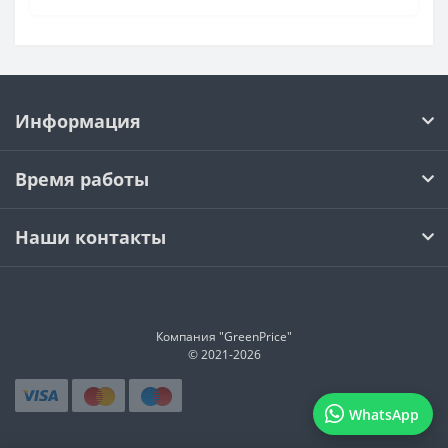
Каркасные бассейны
Круглые бассейны
Каркасные бассейны Bestway
Бассейны Bestway длина 3 м
Информация
Бассейны Bestway диаметр 305 см
Бассейны Bestway диаметр 366 см
Время работы
Прямоугольные бассейны Bestway
Стальные бассейны Bestway
Наши контакты
Каркасные бассейны Bestway диаметр 305 см
Каркасные бассейны Bestway диаметр 366 см
Прямоугольные каркасные бассейны Bestway
Компания "GreenPrice"
Каркасные бассейны Bestway с лестницей
© 2021-
2026
Надувные бассейны Bestway
WhatsApp
Бассейны Bestway Steel Pro диаметр 305 см