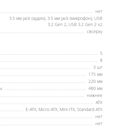
нет
3.5 мм jack (аудио), 3.5 мм jack (микрофон), USB
3.2 Gen 2, USB 3.2 Gen 2 х2
свсерху
5
8
3 шт
175 мм
220 мм
ы
480 мм
нижнее
ATX
E-ATX, Micro-ATX, Mini-ITX, Standard-ATX
нет
нет