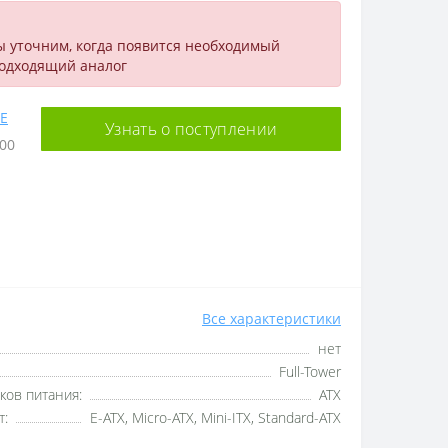
ы уточним, когда появится необходимый
подходящий аналог
E
Узнать о поступлении
00
Все характеристики
нет
Full-Tower
ков питания:
ATX
т:
E-ATX, Micro-ATX, Mini-ITX, Standard-ATX