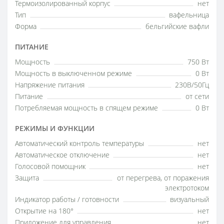
Термоизолированный корпус
нет
Тип
вафельница
Форма
бельгийские вафли
ПИТАНИЕ
Мощность
750 Вт
Мощность в выключенном режиме
0 Вт
Напряжение питания
230В/50Гц
Питание
от сети
Потребляемая мощность в спящем режиме
0 Вт
РЕЖИМЫ И ФУНКЦИИ
Автоматический контроль температуры
нет
Автоматическое отключение
нет
Голосовой помощник
нет
Защита
от перегрева, от поражения
электротоком
Индикатор работы / готовности
визуальный
Открытие на 180°
нет
Приложение для управления
нет