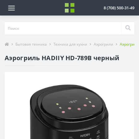
8 (708) 500-31-49
Бытовая техника
Техника для кухни
Аэрогрили
Аэрогриль
Аэрогриль HADIIY HD-789B черный